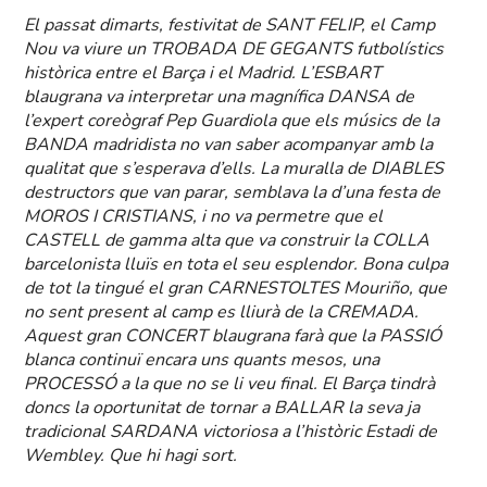
El passat dimarts, festivitat de SANT FELIP, el Camp
Nou va viure un TROBADA DE GEGANTS futbolístics
històrica entre el Barça i el Madrid. L’ESBART
blaugrana va interpretar una magnífica DANSA de
l’expert coreògraf Pep Guardiola que els músics de la
BANDA madridista no van saber acompanyar amb la
qualitat que s’esperava d’ells. La muralla de DIABLES
destructors que van parar, semblava la d’una festa de
MOROS I CRISTIANS, i no va permetre que el
CASTELL de gamma alta que va construir la COLLA
barcelonista lluïs en tota el seu esplendor. Bona culpa
de tot la tingué el gran CARNESTOLTES Mouriño, que
no sent present al camp es lliurà de la CREMADA.
Aquest gran CONCERT blaugrana farà que la PASSIÓ
blanca continuï encara uns quants mesos, una
PROCESSÓ a la que no se li veu final. El Barça tindrà
doncs la oportunitat de tornar a BALLAR la seva ja
tradicional SARDANA victoriosa a l’històric Estadi de
Wembley. Que hi hagi sort.