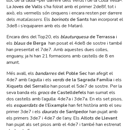
lloc de la taula –per darrere dels Verds i de la Colla Vella–.
La
Joves de Valls
s’ha folrat amb el primer 2de8f, tot i
això, els vermells són cinquens i encara resten per darrere
dels
matalassers
. Els
borinots
de Sants
han incorporat el
3de8 i s’equiparen amb els de Mataró.
Encara dins del Top20, els
blauturquesa
de Terrassa
i
els
blaus
de Berga
han posat el 4de8 de sostre i també
han presentat el 7de7. Amb aquestes dues colles,
enguany, ja hi han 21 formacions amb castells de 8 en
amunt.
Més avall, els
bandarres
del Poble Sec
han afegit el
4de7 amb l’agulla i els
verds
de la Sagrada Família
i els
Xiquets del Serrallo
han posat el 5de7 de sostre. Per la
seva banda els
grocs
de Castelldefels
han sumat els
dos castells amb l’agulla: 4de7a i 3de7a. En els set pisos,
els
esquerdats
de l’Eixample
han fet història amb el seu
primer 3de7 i els
daurats
de Santpedor
han pujat amb
els primers 3de7 i 4de7 de l’any. Els
Al·lots de Llevant
han pujat als set pisos amb el 4de7 i també han estrenat