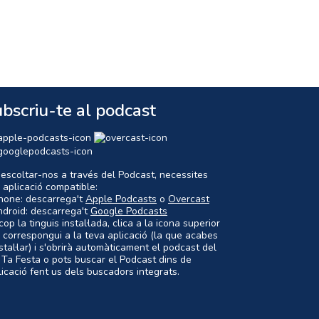
bscriu-te al podcast
 escoltar-nos a través del Podcast, necessites
 aplicació compatible:
Phone: descarrega't
Apple Podcasts
o
Overcast
ndroid: descarrega't
Google Podcasts
op la tinguis instal·lada, clica a la icona superior
 correspongui a la teva aplicació (la que acabes
nstal·lar) i s'obrirà automàticament el podcast del
 Ta Festa o pots buscar el Podcast dins de
plicació fent us dels buscadors integrats.