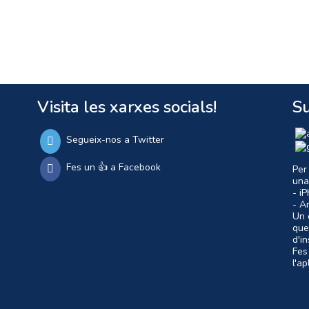
Visita les xarxes socials!
Su
Segueix-nos a Twitter
Fes un 👍 a Facebook
Per
una
- i
- A
Un c
que
d'i
Fes
l'a