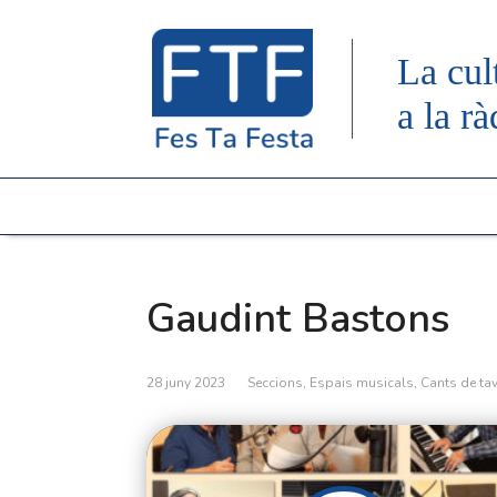
La cul
a la rà
Gaudint Bastons
28 juny 2023
Seccions
,
Espais musicals
,
Cants de ta