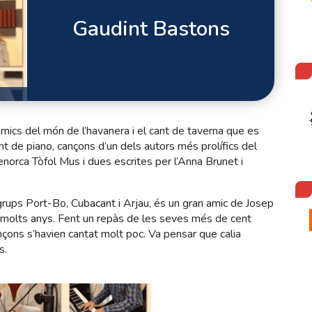
Gaudint Bastons
’amics del món de l’havanera i el cant de taverna que es
t de piano, cançons d’un dels autors més prolífics del
norca Tòfol Mus i dues escrites per l’Anna Brunet i
ups Port-Bo, Cubacant i Arjau, és un gran amic de Josep
 molts anys. Fent un repàs de les seves més de cent
çons s’havien cantat molt poc. Va pensar que calia
s.