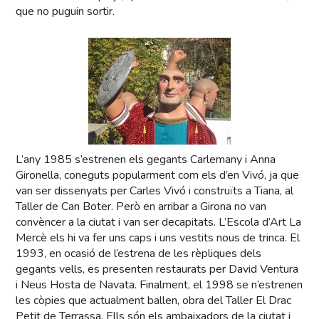
que no puguin sortir.
L’any 1985 s’estrenen els gegants Carlemany i Anna
Gironella, coneguts popularment com els d’en Vivó, ja que
van ser dissenyats per Carles Vivó i construïts a Tiana, al
Taller de Can Boter. Però en arribar a Girona no van
convèncer a la ciutat i van ser decapitats. L’Escola d’Art La
Mercè els hi va fer uns caps i uns vestits nous de trinca. El
1993, en ocasió de l’estrena de les rèpliques dels
gegants vells, es presenten restaurats per David Ventura
i Neus Hosta de Navata. Finalment, el 1998 se n’estrenen
les còpies que actualment ballen, obra del Taller El Drac
Petit de Terrassa. Ells són els ambaixadors de la ciutat i