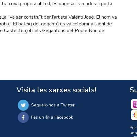
ltra cova propera al Toll, és pagesa i ramadera i porta
a i va ser construït per l’artista Valentí José. El nom va
poble. El bateig del gegantó es va celebrar a l’abril de
de Castellterçol i els Gegantons del Poble Nou de
Visita les xarxes socials!
Su
Segueix-nos a Twitter
Fes un 👍 a Facebook
Per
una