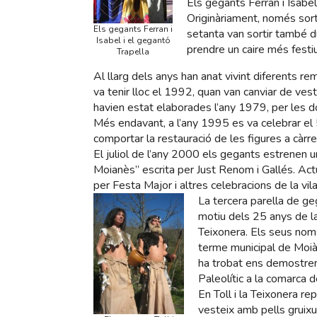
Els gegants Ferran i Isabel
Originàriament, només sorti
Els gegants Ferran i
setanta van sortir també d
Isabel i el gegantó
prendre un caire més festiu
Trapella
Al llarg dels anys han anat vivint diferents r
va tenir lloc el 1992, quan van canviar de vest
havien estat elaborades l’any 1979, per les do
Més endavant, a l’any 1995 es va celebrar el 
comportar la restauració de les figures a càrre
El juliol de l’any 2000 els gegants estrenen un
Moianès” escrita per Just Renom i Gallés. Ac
per Festa Major i altres celebracions de la vila
La tercera parella de ge
motiu dels 25 anys de la 
Teixonera. Els seus noms
terme municipal de Moià, 
ha trobat ens demostren
Paleolític a la comarca 
En Toll i la Teixonera re
vesteix amb pells gruixud