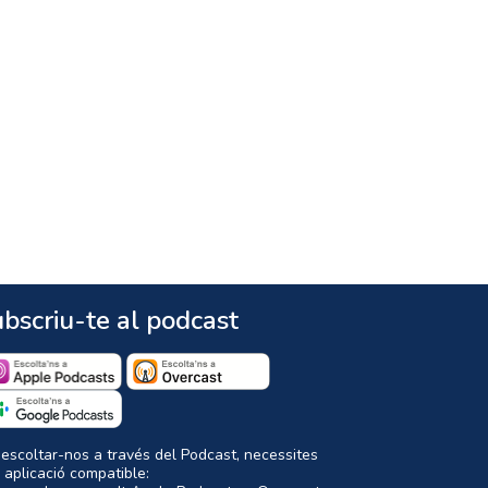
bscriu-te al podcast
 escoltar-nos a través del Podcast, necessites
 aplicació compatible: