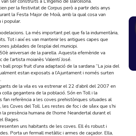
 van ser construïts a L’Ingenio de Barcelona.
en per la festivitat de Corpus però a partir dels anys
urant la Festa Major de Moià, amb la qual cosa van
 i popular.
emodelacions. La més important pel que fa la indumentària,
its. Tot i així es van mantenir les antigues capes que
nes jubilades de l’esplai del municipi.
50è aniversari de la parella. Aquesta efemèride va
c de l’artista moianès Valentí José.
 ball propi fruit d’una adaptació de la sardana “La joia del
tualment estan exposats a l’Ajuntament i només surten
.
gants de la vila es va estrenar el 22 d’abril del 2007 en
colla gegantera de la població. Són en Toll i la
 fan referència a les coves prehistòriques situades al
les Coves del Toll. Les restes de foc i de sílex que s’hi
 la presència humana de l’home Neandertal durant el
del Bages.
presenten uns habitants de les coves. Ell és robust i
es. Porta un fermall metàl·lic i armes de caçador. Ella,