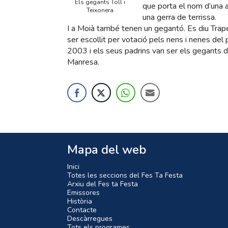
Els gegants Toll i
que porta el nom d’una a
Teixonera
una gerra de terrissa.
I a Moià també tenen un gegantó. Es diu Trapell
ser escollit per votació pels nens i nenes del 
2003 i els seus padrins van ser els gegants 
Manresa.
Mapa del web
Inici
Totes les seccions del Fes Ta Festa
Arxiu del Fes ta Festa
Emissores
Història
Contacte
Descàrregues
Tots els programes