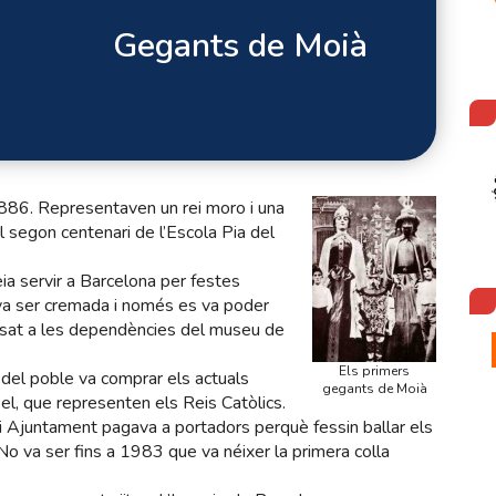
Gegants de Moià
886. Representaven un rei moro i una
el segon centenari de l’Escola Pia del
ia servir a Barcelona per festes
la va ser cremada i només es va poder
osat a les dependències del museu de
Els primers
del poble va comprar els actuals
gegants de Moià
bel, que representen els Reis Catòlics.
i Ajuntament pagava a portadors perquè fessin ballar els
No va ser fins a 1983 que va néixer la primera colla