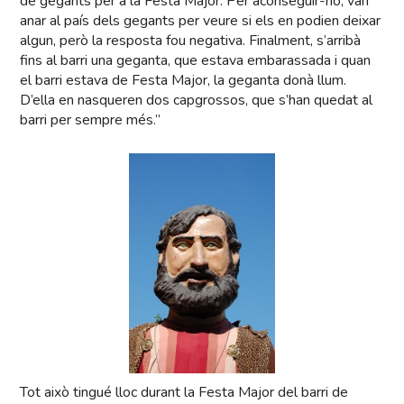
de gegants per a la Festa Major. Per aconseguir-ho, van
anar al país dels gegants per veure si els en podien deixar
algun, però la resposta fou negativa. Finalment, s’arribà
fins al barri una geganta, que estava embarassada i quan
el barri estava de Festa Major, la geganta donà llum.
D’ella en nasqueren dos capgrossos, que s’han quedat al
barri per sempre més.”
Tot això tingué lloc durant la Festa Major del barri de