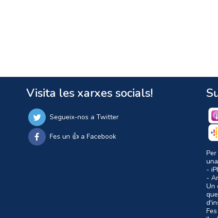
Visita les xarxes socials!
Su
Segueix-nos a Twitter
Fes un 👍 a Facebook
Per
una
- i
- A
Un c
que
d'i
Fes