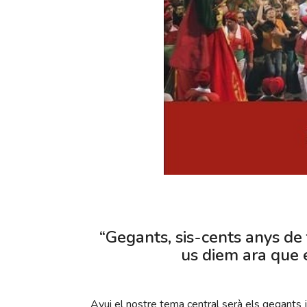
“Gegants, sis-cents anys de f
us diem ara que 
Avui el nostre tema central serà els gegants j