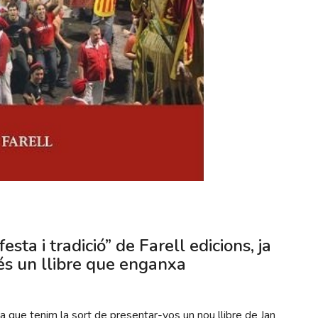
esta i tradició” de Farell edicions,
ja
és un llibre que enganxa
a que tenim la sort de presentar-vos un nou llibre de Jan