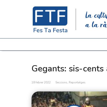
La cult
a la rà
Gegants: sis-cents 
18 febrer 2022
Seccions
,
Reportatges