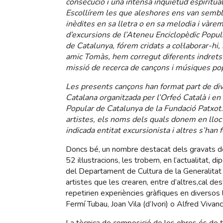
consecució i una intensa inquietud espiritua
Escollírem les que aleshores ens van sembl
inèdites en sa lletra o en sa melodia i vàrem
d’excursions de l’Ateneu Enciclopèdic Popul
de Catalunya, fórem cridats a col·laborar-hi
amic Tomàs, hem corregut diferents indrets 
missió de recerca de cançons i músiques popu
Les presents cançons han format part de div
Catalana organitzada per l’Orfeó Català i en
Popular de Catalunya de la Fundació Patxot.
artistes, els noms dels quals donem en lloc 
indicada entitat excursionista i altres s’han
Doncs bé, un nombre destacat dels gravats del
52 il·lustracions, les trobem, en l’actualitat,
del Departament de Cultura de la Generalitat 
artistes que les crearen, entre d’altres,cal d
repetirien experiències gràfiques en diversos 
Fermí Tubau, Joan Vila (d’Ivori) o Alfred Vivan