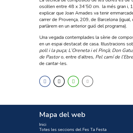
La tècnica de composició de les obres és de 
oscil·len entre 48 x 34’50 cm. la més gran i, 1
explicar que Joan Amades va tenir emmarcades 
carrer de Provença, 209, de Barcelona (igual,
parlàrem en un anterior guió del programa).
Una vegada contemplades la sèrie de composic
en un espai destacat de casa. Il·lustracions s
poll i la puça; L’Oreneta i el Pinçà; Don Gat
de Pastor
o, entre d’altres,
Pel camí de l’Eb
de cantar-les.
Mapa del web
Inici
Totes les seccions del Fes Ta Festa