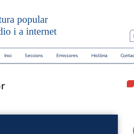
tura popular
dio i a internet
Inici
Seccions
Emissores
Història
Conta
or