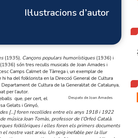
Il·lustracions d’autor
es
(1935),
Cançons populars humorístiques
(1936) i
(1936) són tres reculls musicals de Joan Amades i
ncesc Camps Calmet de Tàrrega i, un exemplar de
hi ha del folklorista en la Direcció General de Cultura
l Departament de Cultura de la Generalitat de Catalunya,
at per l’autor.
eballs que, per cert, el
Despatx de Joan Amades
sa Gelats i Grinyó,
des […] foren recollides entre els anys 1918 i 1922
 de música Joan Tomàs, professor de l’Orfeó Català.
rques folklòriques i elles foren els primers documents
 el nostre vast arxiu. Un goig inefable per la llur