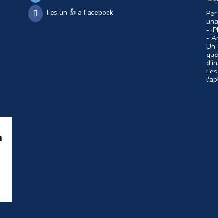
Fes un 👍 a Facebook
Per
una
- i
- A
Un c
que
d'i
Fes
l'a