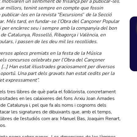
l motivaren un sentiment de frisança per a publicar-les.
ar millors, tenint sempre en compte que fossin
 publicar-les en la revista “Excursions
”
de la Secció
ar. Més tard, en fundar-se l’Obra del Cançoner Popular
, i per encàrrec seu i sempre amb la companyia del bon
de Catalunya, Rosselló, Ribagorça i València, en
lars, i passen de les deu mil les recollides.
ersos aplecs premiats en la festa de la Música
 els concursos celebrats per l’Obra del Cançoner
 […] Han estat il·lustrades graciosament per diversos
oportú. Una part dels gravats han estat cedits per la
 fet expressament”.
s tres llibres de què parla el folklorista, concretament
 dipositades en les calaixeres del fons Arxiu Joan Amades
de Catalunya i, pel que fa als noms i cognoms dels
estacar les signatures de dibuixants que, amb el temps,
llibres de l’estudiós com ara: Manuel Bas, Joaquim Renart,
cos.