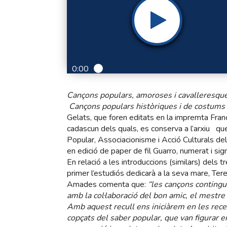
0:00
Cançons populars, amoroses i cavalleresqu
Cançons populars històriques i de costums
Gelats, que foren editats en la impremta Fra
cadascun dels quals, es conserva a l’arxiu que 
Popular, Associacionisme i Acció Culturals de
en edició de paper de fil Guarro, numerat i sign
En relació a les introduccions (similars) dels tr
primer l’estudiós dedicarà a la seva mare, Tere
Amades comenta que:
“les cançons contingu
amb la col·laboració del bon amic, el mestre
Amb aquest recull ens iniciàrem en les rece
copçats del saber popular, que van figurar en