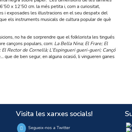
tinta negra sobre paper. Les dimensions de les làmines
6’50 x 12’50 cm. la més petita i, com a curiositat,
i exposades les il·lustracions en el seu despatx del
 que els instruments musicals de cultura popular de què
ions, no ha de sorprendre que el folklorista les tingués
obre cançons populars, com:
La Bella Nina; El Frare; El
u; El Rector de Cornellà; L’Espingueri gueri-gueri; Cançó
re…
que de ben segur, en alguna ocasió, li vingueren ganes
Visita les xarxes socials!
Su
Segueix-nos a Twitter