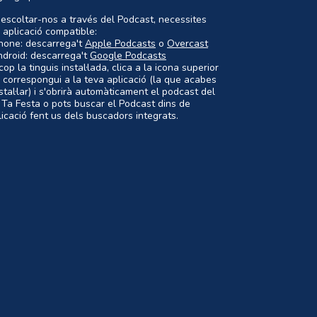
 escoltar-nos a través del Podcast, necessites
 aplicació compatible:
Phone: descarrega't
Apple Podcasts
o
Overcast
ndroid: descarrega't
Google Podcasts
op la tinguis instal·lada, clica a la icona superior
 correspongui a la teva aplicació (la que acabes
nstal·lar) i s'obrirà automàticament el podcast del
 Ta Festa o pots buscar el Podcast dins de
plicació fent us dels buscadors integrats.