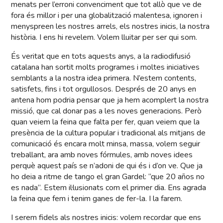
menats per l’erroni convenciment que tot allò que ve de
fora és millor i per una globalització malentesa, ignoren i
menyspreen les nostres arrels, els nostres inicis, la nostra
història. I ens hi revelem. Volem lluitar per ser qui som.
És veritat que en tots aquests anys, a la radiodifusió
catalana han sortit molts programes i moltes iniciatives
semblants a la nostra idea primera. N’estem contents,
satisfets, fins i tot orgullosos. Després de 20 anys en
antena hom podria pensar que ja hem acomplert la nostra
missió, que cal donar pas a les noves generacions. Però
quan veiem la feina que falta per fer, quan veiem que la
presència de la cultura popular i tradicional als mitjans de
comunicació és encara molt minsa, massa, volem seguir
treballant, ara amb noves fórmules, amb noves idees
perquè aquest país se n’adoni de qui és i d’on ve. Que ja
ho deia a ritme de tango el gran Gardel: “que 20 años no
es nada”. Estem il·lusionats com el primer dia. Ens agrada
la feina que fem i tenim ganes de fer-la. I la farem.
I serem fidels als nostres inicis: volem recordar que ens