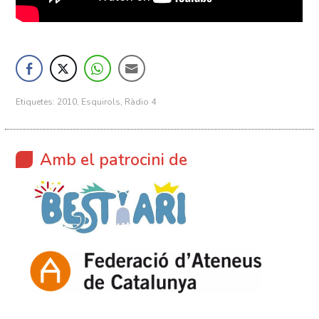
Etiquetes:
2010
,
Esquirols
,
Ràdio 4
Amb el patrocini de