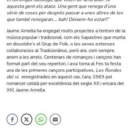
aquesta gent els ataco. Una gent que renega d’una
sèrie de coses per després passar a unes altres de les
que també renegaran…. bah! Deixem-ho estar!!”
Jaume Arnella ha engegat molts projectes a l’entorn de la
música popular i tradicional, com els Sapastres que munta
en dissoldre’s el Grup de Folk, o les seves extenses
col·laboracios al Tradicionàrius, però ara, com sempre,
anem a les arrels. Centenars de romanços i cançons han
format part del seu repertori, i avui torna al Fes ta festa
una de les primeres cançons participatives,
Les Rondes
del vi
, enregistrades en aquest cas, l’any 1969 pel
romancer català per excel·lència del segle XX i encara del
XXI, Jaume Arnella.