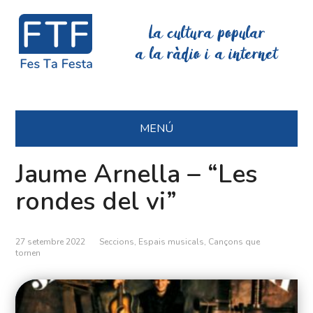
La cultura popular
a la ràdio i a internet
MENÚ
Jaume Arnella – “Les
rondes del vi”
27 setembre 2022
Seccions
,
Espais musicals
,
Cançons que
tornen