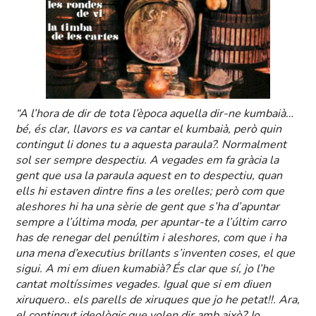
“A l’hora de dir de tota l’època aquella dir-ne kumbaià…
bé, és clar, llavors es va cantar el kumbaià, però quin
contingut li dones tu a aquesta paraula?. Normalment
sol ser sempre despectiu. A vegades em fa gràcia la
gent que usa la paraula aquest en to despectiu, quan
ells hi estaven dintre fins a les orelles; però com que
aleshores hi ha una sèrie de gent que s’ha d’apuntar
sempre a l’última moda, per apuntar-te a l’últim carro
has de renegar del penúltim i aleshores, com que i ha
una mena d’executius brillants s’inventen coses, el que
sigui. A mi em diuen kumabià? És clar que sí, jo l’he
cantat moltíssimes vegades. Igual que si em diuen
xiruquero.. els parells de xiruques que jo he petat!!. Ara,
el contingut ideològic que volen dir amb això? Jo