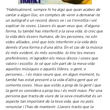
“Habitualment, sempre hi ha algú que quan acabes de
cantar a algun lloc, en comptes de venir a demanar-te
un autògraf o un record, doncs ve i se t’enrotlla i vol
explicar-te coses. Llavors és quan veus que, d’alguna
forma, tu també has interferit a la seva vida. Jo crec que
la vida dels éssers humans, de les persones, no són
vides aïllades, sinó que tots interferim a la vida dels
demés d’una forma a d’una altra. En el cas de la música
és més evident, és més sensible. Jo tinc les meves
preferències, m’agraden els meus discos i coses que
valoro i escolto. Jo sé que són part de la meva vida
aquelles músiques o aquells llibres, o gent, o
persones… i és maco veure que, en algun moment, tu
també has estat present a la vida d’altra gent que et
comenta coses. Veus que estàs a prop de la gent i que
la gent es considera a prop teu i és molt maco. Per una
persona que tracta de viure de la seva creativitat és un
aspecte tan important de la teva vida, que no pots
renunciar i l’has de mantenir. Llavors tracto que la