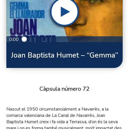
0:00
Joan Baptista Humet – “Gemma”
Càpsula número 72
Nascut el 1950 circumstancialment a Navarrès, a la
comarca valenciana de La Canal de Navarrès, Joan
Baptista Humet creix i fa vida a Terrassa, d’on és la seva
mare i on es forma també musicalment, molt impactat des