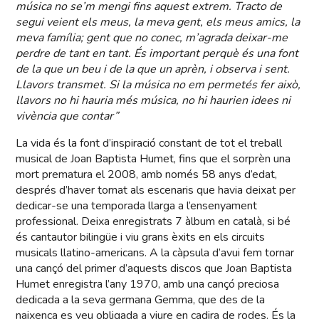
música no se’m mengi fins aquest extrem. Tracto de
segui veient els meus, la meva gent, els meus amics, la
meva família; gent que no conec, m’agrada deixar-me
perdre de tant en tant. És important perquè és una font
de la que un beu i de la que un aprèn, i observa i sent.
Llavors transmet. Si la música no em permetés fer això,
llavors no hi hauria més música, no hi haurien idees ni
vivència que contar”
La vida és la font d’inspiració constant de tot el treball
musical de Joan Baptista Humet, fins que el sorprèn una
mort prematura el 2008, amb només 58 anys d’edat,
després d’haver tornat als escenaris que havia deixat per
dedicar-se una temporada llarga a l’ensenyament
professional. Deixa enregistrats 7 àlbum en català, si bé
és cantautor bilingüe i viu grans èxits en els circuits
musicals llatino-americans. A la càpsula d’avui fem tornar
una cançó del primer d’aquests discos que Joan Baptista
Humet enregistra l’any 1970, amb una cançó preciosa
dedicada a la seva germana Gemma, que des de la
naixença es veu obligada a viure en cadira de rodes. És la