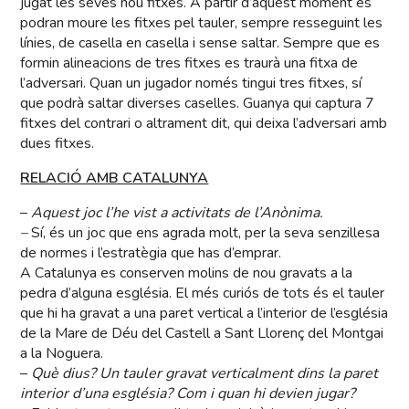
jugat les seves nou fitxes. A partir d’aquest moment es
podran moure les fitxes pel tauler, sempre resseguint les
línies, de casella en casella i sense saltar. Sempre que es
formin alineacions de tres fitxes es traurà una fitxa de
l’adversari. Quan un jugador només tingui tres fitxes, sí
que podrà saltar diverses caselles. Guanya qui captura 7
fitxes del contrari o altrament dit, qui deixa l’adversari amb
dues fitxes.
RELACIÓ AMB CATALUNYA
–
Aquest joc l’he vist a activitats de l’Anònima.
–
Sí, és un joc que ens agrada molt, per la seva senzillesa
de normes i l’estratègia que has d’emprar.
A Catalunya es conserven molins de nou gravats a la
pedra d’alguna església. El més curiós de tots és el tauler
que hi ha gravat a una paret vertical a l’interior de l’església
de la Mare de Déu del Castell a Sant Llorenç del Montgai
a la Noguera.
–
Què dius? Un tauler gravat verticalment dins la paret
interior d’una església? Com i quan hi devien jugar?