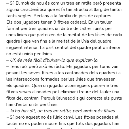
– Sí. El molí de nou és com un tres en ratlla però presenta
alguna característica que el fa tan atractiu al llarg de tants i
tants segles. Pertany a la família de jocs de captures.
Els dos jugadors tenen 9 fitxes cadascú. En un tauler
format per tres quadres un dintre de l’altre, i units per
unes línies que parteixen de la meitat de les línies de cada
quadre i que van fins a la meitat de la línia del quadre
següent interior. La part central del quadre petit o interior
no està unida per línies.
–
Uf, és més fàcil dibuixar-lo que explicar-lo.
– Tens raó, però això és ràdio. Els jugadors per torns van
posant les seves fitxes a les cantonades dels quadres i a
les interseccions formades per les línies que travessen
els quadres. Quan un jugador aconsegueix posar-ne tres
fitxes seves alineades pot eliminar i treure del tauler una
fitxa del contrari. Perquè l’alineació sigui correcta els punts
han d’estar units per línies.
–
Ja ho has dit, un tres en ratlla, però amb més fitxes.
–
Sí, però aquest no és l’únic canvi. Les fitxes posades al
tauler no es poden moure fins que tots dos jugadors han