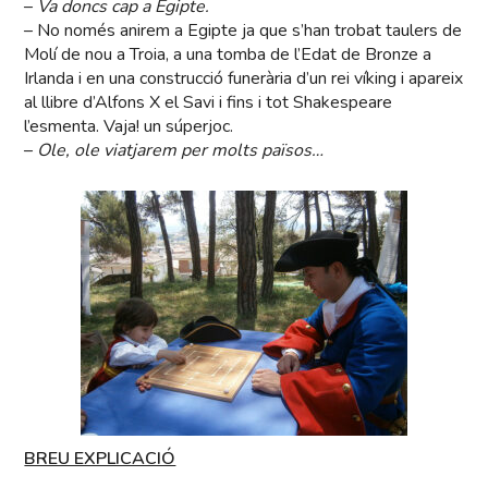
–
Va doncs cap a Egipte.
– No només anirem a Egipte ja que s’han trobat taulers de
Molí de nou a Troia, a una tomba de l’Edat de Bronze a
Irlanda i en una construcció funerària d’un rei víking i apareix
al llibre d’Alfons X el Savi i fins i tot Shakespeare
l’esmenta. Vaja! un súperjoc.
–
Ole, ole viatjarem per molts països…
BREU EXPLICACIÓ