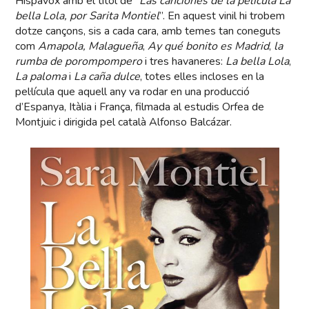
Hispavox amb el títol de “
Las canciones de la película La
bella Lola, por Sarita Montiel
”. En aquest vinil hi trobem
dotze cançons, sis a cada cara, amb temes tan coneguts
com
Amapola,
Malagueña
,
Ay qué bonito es Madrid
,
la
rumba de porompompero
i tres havaneres:
La bella Lola
,
La paloma
i
La caña dulce
, totes elles incloses en la
pel·lícula que aquell any va rodar en una producció
d’Espanya, Itàlia i França, filmada al estudis Orfea de
Montjuic i dirigida pel català Alfonso Balcázar.