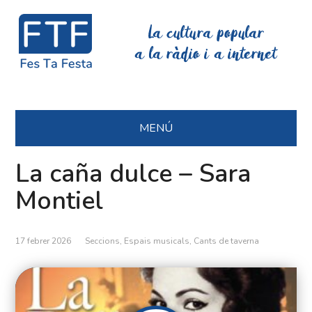
La cultura popular
a la ràdio i a internet
MENÚ
La caña dulce – Sara
Montiel
17 febrer 2026
Seccions
,
Espais musicals
,
Cants de taverna