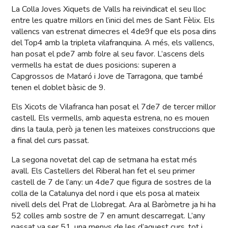
La Colla Joves Xiquets de Valls ha reivindicat el seu lloc
entre les quatre millors en l’inici del mes de Sant Fèlix. Els
vallencs van estrenat dimecres el 4de9f que els posa dins
del Top4 amb la tripleta vilafranquina. A més, els vallencs,
han posat el pde7 amb folre al seu favor. L’ascens dels
vermells ha estat de dues posicions: superen a
Capgrossos de Mataró i Jove de Tarragona, que també
tenen el doblet bàsic de 9.
Els Xicots de Vilafranca han posat el 7de7 de tercer millor
castell. Els vermells, amb aquesta estrena, no es mouen
dins la taula, però ja tenen les mateixes construccions que
a final del curs passat.
La segona novetat del cap de setmana ha estat més
avall. Els Castellers del Riberal han fet el seu primer
castell de 7 de l’any: un 4de7 que figura de sostres de la
colla de la Catalunya del nord i que els posa al mateix
nivell dels del Prat de Llobregat. Ara al Baròmetre ja hi ha
52 colles amb sostre de 7 en amunt descarregat. L’any
passat va ser 51, una menys de les d’aquest curs, tot i