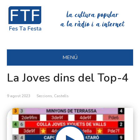
La cultura popular
a la ràdio i a internet
MENÚ
La Joves dins del Top-4
9 agost 2023
Seccions
,
Castells