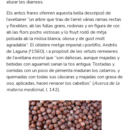
aturar les diarrees.
Els antics frares oferiren aquesta bella descripció de
l’avellaner “un arbre que trau de l’arrel várias ramas rectas
y flexibles; ab las fullas grans, rodonas y en figura de cor;
ab las flors pochs vistosas y lo fruyt rodó de mitja
polsada ab la molsa blanca, oliosa y de gust molt
agradable”. El cèlebre metge imperial i pontifici, Andrés
de Laguna (†1560), i a propòsit de les virtuts remeieres
de l’avellana escriví que “son dañosas, aunque majadas y
bebidas con aguamiel sanan la tos antigua. Tostadas y
comidas con un poco de pimienta maduran los catarros, y
quemadas con todas sus cáscaras y majadas con grasa de
oso, aplicadas, hacen renacer los cabellos” (
Acerca de la
materia medicinal,
I, 142).