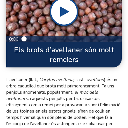
0:00
Els brots d’avellaner són molt
remeiers
L’avellaner (llat.,
Corylus avellana;
cast.,
avellano
) és un
arbre caducifoli que brota molt primerencament. Fa uns
penjolls anomenats, popularment,
el moc dels
avellaners;
i aquests penjolls per tal d’usar-los
eficaçment com a remei per a provocar la suor i l’eliminació
de les toxines en els estats gripals, s’han de collir en
temps hivernal quan són plens de pol·len. Pel que fa a
l’escorça de l’avellaner és astringent i se solia usar per