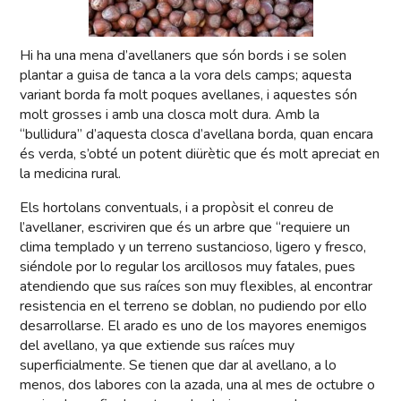
Hi ha una mena d’avellaners que són bords i se solen
plantar a guisa de tanca a la vora dels camps; aquesta
variant borda fa molt poques avellanes, i aquestes són
molt grosses i amb una closca molt dura. Amb la
“bullidura” d’aquesta closca d’avellana borda, quan encara
és verda, s’obté un potent diürètic que és molt apreciat en
la medicina rural.
Els hortolans conventuals, i a propòsit el conreu de
l’avellaner, escriviren que és un arbre que “requiere un
clima templado y un terreno sustancioso, ligero y fresco,
siéndole por lo regular los arcillosos muy fatales, pues
atendiendo que sus raíces son muy flexibles, al encontrar
resistencia en el terreno se doblan, no pudiendo por ello
desarrollarse. El arado es uno de los mayores enemigos
del avellano, ya que extiende sus raíces muy
superficialmente. Se tienen que dar al avellano, a lo
menos, dos labores con la azada, una al mes de octubre o