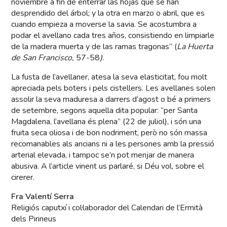
noviembre a fin de enterrar las hojas que se han
desprendido del árbol; y la otra en marzo o abril, que es
cuando empieza a moverse la savia. Se acostumbra a
podar el avellano cada tres años, consistiendo en limpiarle
de la madera muerta y de las ramas tragonas” (
La Huerta
de San Francisco,
57-58
)
.
La fusta de l’avellaner, atesa la seva elasticitat, fou molt
apreciada pels boters i pels cistellers. Les avellanes solen
assolir la seva maduresa a darrers d’agost o bé a primers
de setembre, segons aquella dita popular: “per Santa
Magdalena, l’avellana és plena” (22 de juliol), i són una
fruita seca oliosa i de bon nodriment, però no són massa
recomanables als ancians ni a les persones amb la pressió
arterial elevada, i tampoc se’n pot menjar de manera
abusiva. A l’article vinent us parlaré, si Déu vol, sobre el
cirerer.
Fra Valentí Serra
Religiós caputxí i col·laborador del Calendari de l’Ermità
dels Pirineus