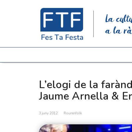
La cult
a la rà
L’elogi de la faràn
Jaume Arnella & Er
3 juny 2012
Rourenfolk