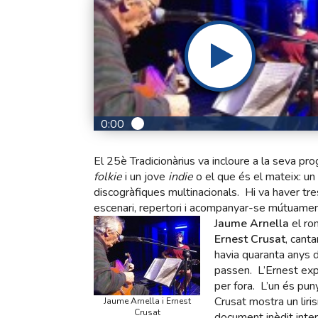
0:00
El 25è Tradicionàrius va incloure a la seva p
folkie
i un jove
indie
o el que és el mateix: un
discogràfiques multinacionals. Hi va haver tr
escenari, repertori i acompanyar-se mútuamen
Jaume Arnella
el ro
Ernest Crusat
, cant
havia quaranta anys d
passen. L’Ernest exp
per fora. L’un és puny
Crusat mostra un liri
Jaume Arnella i Ernest
Crusat
document inèdit inter