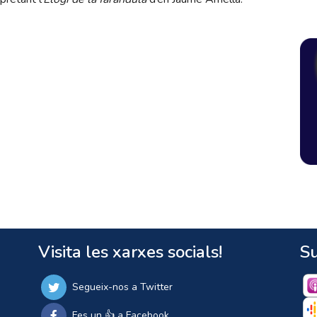
Visita les xarxes socials!
Su
Segueix-nos a Twitter
Fes un 👍 a Facebook