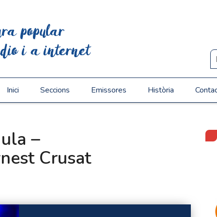
ura popular
dio i a internet
Inici
Seccions
Emissores
Història
Conta
dula –
nest Crusat