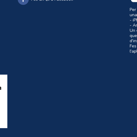
Per
una
- i
- A
Un c
que
d'i
Fes
l'a