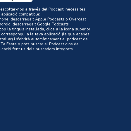
 escoltar-nos a través del Podcast, necessites
 aplicació compatible:
Phone: descarrega't
Apple Podcasts
o
Overcast
ndroid: descarrega't
Google Podcasts
op la tinguis instal·lada, clica a la icona superior
 correspongui a la teva aplicació (la que acabes
nstal·lar) i s'obrirà automàticament el podcast del
 Ta Festa o pots buscar el Podcast dins de
plicació fent us dels buscadors integrats.