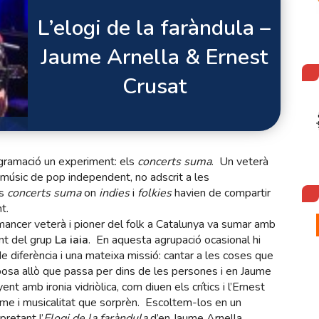
L’elogi de la faràndula –
Jaume Arnella & Ernest
Crusat
rogramació un experiment: els
concerts
suma
. Un veterà
 músic de pop independent, no adscrit a les
es
concerts
suma
on
indies
i
folkies
havien de compartir
t.
mancer veterà i pioner del folk a Catalunya va sumar amb
ant del grup
La iaia
. En aquesta agrupació ocasional hi
e diferència i una mateixa missió: cantar a les coses que
osa allò que passa per dins de les persones i en Jaume
ent amb ironia vidriòlica, com diuen els crítics i l’Ernest
sme i musicalitat que sorprèn. Escoltem-los en un
pretant l’
Elogi de la faràndula
d’en Jaume Arnella.