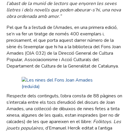
l’abast de la munió de lectors que enyoren les seves
lletres i dels novells que poden abeurar-s’hi, una nova
obra ordenada amb amor.”
Pel que fa a l’estudi de l’Amades, en una primera edició,
se’n va fer un tiratge de només 400 exemplars i,
precisament, el que porta aquest darrer número de la
sèrie és l’exemplar que hi ha a la biblioteca del Fons Joan
Amades (OJA 032) de la Direcció General de Cultura
Popular, Associacionisme i Acció Culturals del
Departament de Cultura de la Generalitat de Catalunya.
Respecte dels continguts, l’obra consta de 88 pàgines on
s’intercala entre els tocs d’erudició del discurs de Joan
Amades, una col·lecció de dibuixos de nines fetes a tinta
xinesa, algunes de les quals, estan inspirades (per no dir
calcades) de les que apareixen en el llibre:
Folktoys. Les
jouets populaires,
d’Emanuel Hercík editat a l’antiga