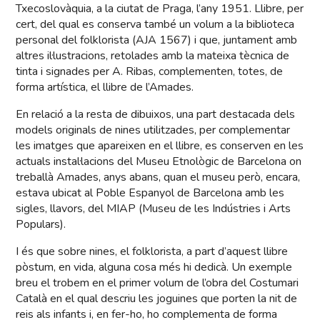
Txecoslovàquia, a la ciutat de Praga, l’any 1951. Llibre, per
cert, del qual es conserva també un volum a la biblioteca
personal del folklorista (AJA 1567) i que, juntament amb
altres il·lustracions, retolades amb la mateixa tècnica de
tinta i signades per A. Ribas, complementen, totes, de
forma artística, el llibre de l’Amades.
En relació a la resta de dibuixos, una part destacada dels
models originals de nines utilitzades, per complementar
les imatges que apareixen en el llibre, es conserven en les
actuals instal·lacions del Museu Etnològic de Barcelona on
treballà Amades, anys abans, quan el museu però, encara,
estava ubicat al Poble Espanyol de Barcelona amb les
sigles, llavors, del MIAP (Museu de les Indústries i Arts
Populars).
I és que sobre nines, el folklorista, a part d’aquest llibre
pòstum, en vida, alguna cosa més hi dedicà. Un exemple
breu el trobem en el primer volum de l’obra del Costumari
Català en el qual descriu les joguines que porten la nit de
reis als infants i, en fer-ho, ho complementa de forma