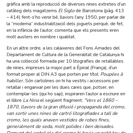
gràfica amb la reproducció de diverses nines extretes d’un
catàleg dels magatzems
El Siglo
de Barcelona (pàg. 413
– 414) fent-s’ho venir bé, llavors l’any 1950, per parlar de
la “moderna” industrialització dels joguets perquè, de fet,
en la infància de l’autor, comenta que els presents eren
molt austers en nombre i qualitat.
En un altre ordre, a les calaixeres del Fons Amades del
Departament de Cultura de la Generalitat de Catalunya hi
ha una col·lecció formada per 10 litografies de retallables
de nines, impreses la major part a Épinal (França), d’un
format proper al DIN A3 que porten per títol:
Poupées à
habiller.
Són cartolines on hi ha vestits i accessoris per
retallar i enganxar per les dues cares que, potser, en
contemplar-les (qui ho sap), inspiraren l’autor a escriure en
el llibre
La Nina
el següent fragment:
“Vers el 1860 –
1870, llavors de la gran difusió i propaganda del cromo,
van sortir unes nines de cartró litografiades a tall de
cromo, les quals anaven vestides de robes fines,
generalment de seda, molt polides i ben deixades.