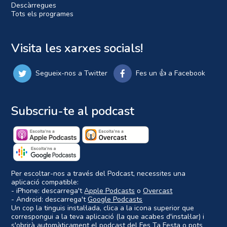
Descàrregues
Tots els programes
Visita les xarxes socials!
Segueix-nos a Twitter
Fes un 👍 a Facebook
Subscriu-te al podcast
Per escoltar-nos a través del Podcast, necessites una
aplicació compatible:
- iPhone: descarrega't
Apple Podcasts
o
Overcast
- Android: descarrega't
Google Podcasts
Un cop la tinguis instal·lada, clica a la icona superior que
correspongui a la teva aplicació (la que acabes d'instal·lar) i
s'obrirà automàticament el podcast del Fes Ta Festa o pots