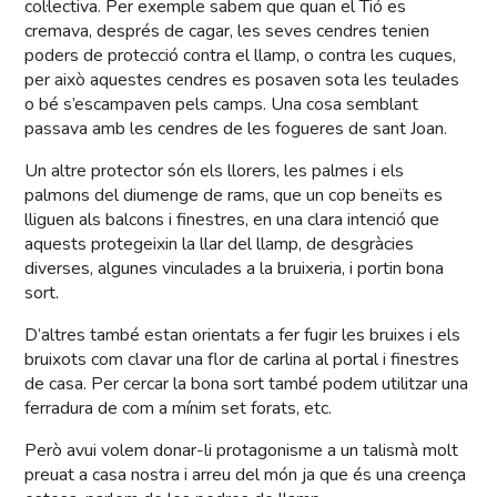
col·lectiva. Per exemple sabem que quan el Tió es
cremava, després de cagar, les seves cendres tenien
poders de protecció contra el llamp, o contra les cuques,
per això aquestes cendres es posaven sota les teulades
o bé s’escampaven pels camps. Una cosa semblant
passava amb les cendres de les fogueres de sant Joan.
Un altre protector són els llorers, les palmes i els
palmons del diumenge de rams, que un cop beneïts es
lliguen als balcons i finestres, en una clara intenció que
aquests protegeixin la llar del llamp, de desgràcies
diverses, algunes vinculades a la bruixeria, i portin bona
sort.
D’altres també estan orientats a fer fugir les bruixes i els
bruixots com clavar una flor de carlina al portal i finestres
de casa. Per cercar la bona sort també podem utilitzar una
ferradura de com a mínim set forats, etc.
Però avui volem donar-li protagonisme a un talismà molt
preuat a casa nostra i arreu del món ja que és una creença