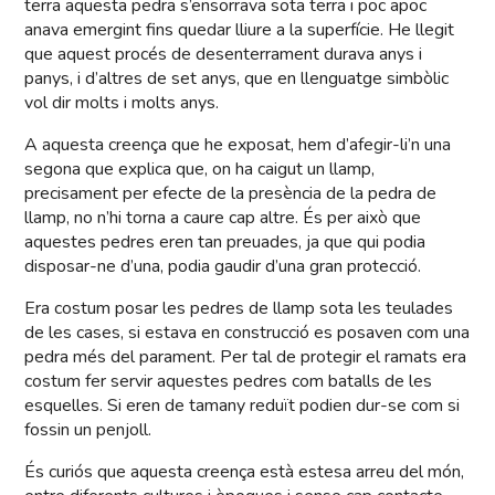
terra aquesta pedra s’ensorrava sota terra i poc apoc
anava emergint fins quedar lliure a la superfície. He llegit
que aquest procés de desenterrament durava anys i
panys, i d’altres de set anys, que en llenguatge simbòlic
vol dir molts i molts anys.
A aquesta creença que he exposat, hem d’afegir-li’n una
segona que explica que, on ha caigut un llamp,
precisament per efecte de la presència de la pedra de
llamp, no n’hi torna a caure cap altre. És per això que
aquestes pedres eren tan preuades, ja que qui podia
disposar-ne d’una, podia gaudir d’una gran protecció.
Era costum posar les pedres de llamp sota les teulades
de les cases, si estava en construcció es posaven com una
pedra més del parament. Per tal de protegir el ramats era
costum fer servir aquestes pedres com batalls de les
esquelles. Si eren de tamany reduït podien dur-se com si
fossin un penjoll.
És curiós que aquesta creença està estesa arreu del món,