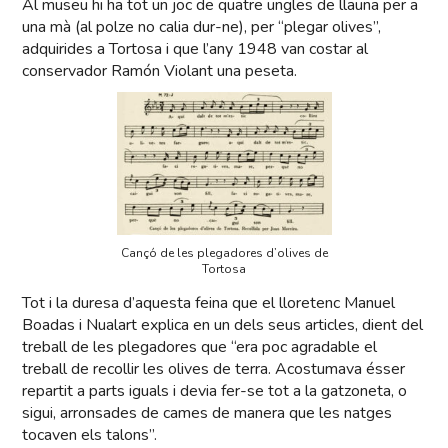
Al museu hi ha tot un joc de quatre ungles de llauna per a
una mà (al polze no calia dur-ne), per “plegar olives”,
adquirides a Tortosa i que l’any 1948 van costar al
conservador Ramón Violant una peseta.
Cançó de les plegadores d’olives de
Tortosa
Tot i la duresa d’aquesta feina que el lloretenc Manuel
Boadas i Nualart explica en un dels seus articles, dient del
treball de les plegadores que “era poc agradable el
treball de recollir les olives de terra. Acostumava ésser
repartit a parts iguals i devia fer-se tot a la gatzoneta, o
sigui, arronsades de cames de manera que les natges
tocaven els talons”.