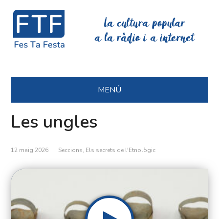
La cultura popular
a la ràdio i a internet
MENÚ
Les ungles
12 maig 2026
Seccions
,
Els secrets de l'Etnològic