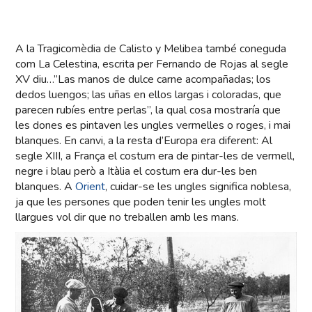
A la Tragicomèdia de Calisto y Melibea també coneguda
com La Celestina, escrita per Fernando de Rojas al segle
XV diu…”Las manos de dulce carne acompañadas; los
dedos luengos; las uñas en ellos largas i coloradas, que
parecen rubíes entre perlas”, la qual cosa mostraría que
les dones es pintaven les ungles vermelles o roges, i mai
blanques. En canvi, a la resta d’Europa era diferent: Al
segle XIII, a França el costum era de pintar-les de vermell,
negre i blau però a Itàlia el costum era dur-les ben
blanques. A
Orient
, cuidar-se les ungles significa noblesa,
ja que les persones que poden tenir les ungles molt
llargues vol dir que no treballen amb les mans.