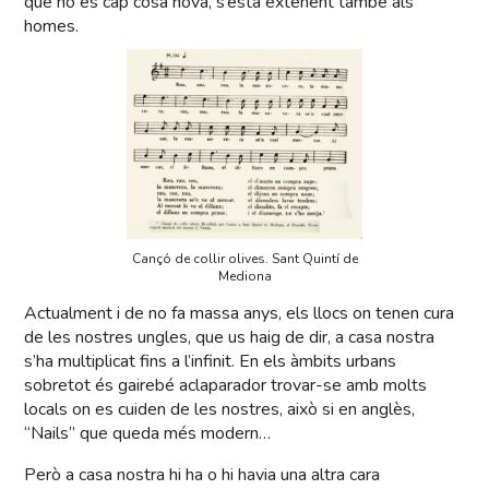
que no és cap cosa nova, s’està extenent també als
homes.
Cançó de collir olives. Sant Quintí de
Mediona
Actualment i de no fa massa anys, els llocs on tenen cura
de les nostres ungles, que us haig de dir, a casa nostra
s’ha multiplicat fins a l’infinit. En els àmbits urbans
sobretot és gairebé aclaparador trovar-se amb molts
locals on es cuiden de les nostres, això si en anglès,
“Nails” que queda més modern…
Però a casa nostra hi ha o hi havia una altra cara