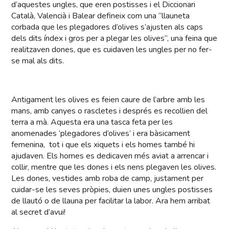
d’aquestes ungles, que eren postisses i el Diccionari
Català, Valencià i Balear defineix com una “llauneta
corbada que les plegadores d’olives s’ajusten als caps
dels dits índex i gros per a plegar les olives”, una feina que
realitzaven dones, que es cuidaven les ungles per no fer-
se mal als dits.
Antigament les olives es feien caure de l’arbre amb les
mans, amb canyes o rascletes i després es recollien del
terra a mà. Aquesta era una tasca feta per les
anomenades ‘plegadores d’olives’ i era bàsicament
femenina, tot i que els xiquets i els homes també hi
ajudaven. Els homes es dedicaven més aviat a arrencar i
collir, mentre que les dones i els nens plegaven les olives.
Les dones, vestides amb roba de camp, justament per
cuidar-se les seves pròpies, duien unes ungles postisses
de llautó o de llauna per facilitar la labor. Ara hem arribat
al secret d’avui!