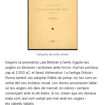
Cançons de collir olives
Segons la periodista Laia Beltran a l’antic Egipte les
ungles es llimaven i acolorien amb
henna
. Així les portava,
cap al 1300 aC, el faraó Akhenaton. I a l’antiga Grècia i
Roma també van adoptar l’hàbit de pintar-se-les com un
señal del seu estatus social. Les dones procuraven tallar-
se les ungles els dies de mercat, en silenci i sempre
començant amb el dit índex. Si no, creien que els donava
mala sort, així com viatjar pel mar amb les ungles i
els cabells tallats.