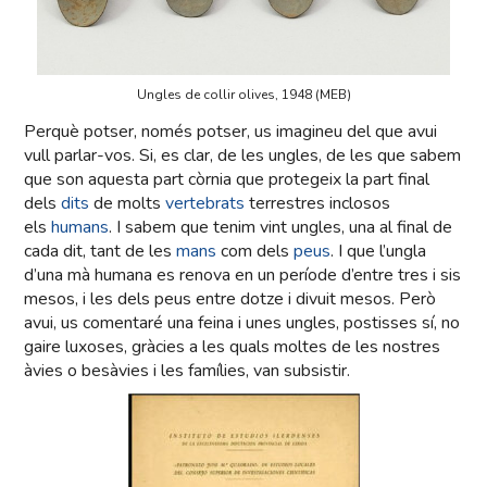
Ungles de collir olives, 1948 (MEB)
Perquè potser, només potser, us imagineu del que avui
vull parlar-vos. Si, es clar, de les ungles, de les que sabem
que son aquesta part còrnia que protegeix la part final
dels
dits
de molts
vertebrats
terrestres inclosos
els
humans
. I sabem que tenim vint ungles, una al final de
cada dit, tant de les
mans
com dels
peus
. I que l’ungla
d’una mà humana es renova en un període d’entre tres i sis
mesos, i les dels peus entre dotze i divuit mesos. Però
avui, us comentaré una feina i unes ungles, postisses sí, no
gaire luxoses, gràcies a les quals moltes de les nostres
àvies o besàvies i les famílies, van subsistir.