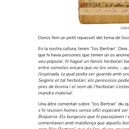
Llibr
Doncs fem un petit repasset del tema de l’o
En la nostra cultura, tenim “l’os Bertran”. Deia
que hi havia persones que tenien un os anomen
veu popular, hi hagué un famós herbolari ba
entre cometes encara que no les veieu -, qu
l’espinada, la qual podia ser guarida amb un
Segons el tal herbolari, els peresosos podie
pres de broma i el nom de l’herbolari s’esten
mandra mateixa
“.
Una altre comentari sobre “l’os Bertran” diu q
s’hi reunien homes sense ofici esperant ser
Boqueria. Els burgesos que hi passejaven i ve
comentaven amb maldiença que aquells bord