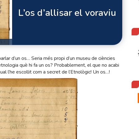
L’os d’allisar el voraviu
arlar d’un os… Seria més propi d’un museu de ciències
etnologia què hi fa un os? Probablement, el que no acabi
al l’he escollit com a secret de l’Etnològic! Un os…!