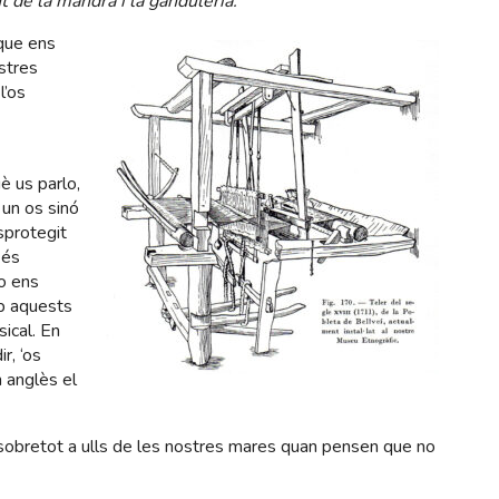
nt de la mandra i la ganduleria.
”
 que ens
stres
l’os
è us parlo,
 un os sinó
sprotegit
 és
no ens
mb aquests
ical. En
ir, ‘os
n anglès el
 sobretot a ulls de les nostres mares quan pensen que no