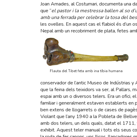
Joan Amades, al Costumari, documenta una da
que “
el pastor i la mestressa ballen al so d’u
amb una ferrada per celebrar la tosa del bes
les ovelles. En aquest cas el flabiol és d’un 
Nepal amb un recobriment de plata, fetes am
Flauta del Tibet feta amb ina tíbia humana
conservador de l’antic Museo de Indústrias y
que la feina dels teixidors va ser, al Pallars,
espai amb un o diversos telers. Era un ofici, el
familiar i generalment estaven establerts e
ben extens de llogarrets o de cases de pagès,
Violant que l’any 1940 a la Pobleta de Bellve
amb dos telers, un dels quals, datat el 1711,
exhibit. Aquest teler manual i tots els seus co
la roda de fer canons, uns lliços, llançadore