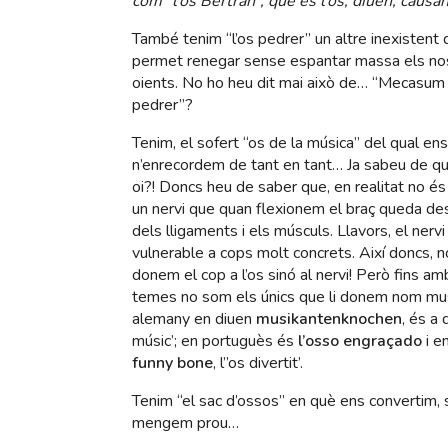
com “l’os Bertran”, que és l’os, diuen, causa
També tenim “l’os pedrer” un altre inexistent
permet renegar sense espantar massa els no
oients. No ho heu dit mai això de… “Mecasum 
pedrer”?
Tenim, el sofert “os de la música” del qual ens
n’enrecordem de tant en tant… Ja sabeu de qu
oi?! Doncs heu de saber que, en realitat no és
un nervi que quan flexionem el braç queda de
dels lligaments i els músculs. Llavors, el nervi
vulnerable a cops molt concrets. Així doncs, 
donem el cop a l’os sinó al nervi! Però fins a
temes no som els únics que li donem nom mus
alemany en diuen
musikantenknochen
, és a d
músic’; en portuguès és
l’osso engraçado
i e
funny
bone
, l”os divertit’.
Tenim “el sac d’ossos” en què ens convertim,
mengem prou…