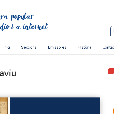
ura popular
dio i a internet
Inici
Seccions
Emissores
Història
Conta
raviu