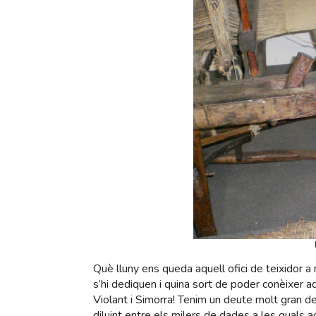
Què lluny ens queda aquell ofici de teixidor a
s’hi dediquen i quina sort de poder conèixer 
Violant i Simorra! Tenim un deute molt gran 
diluint entre els milers de dades a les quals 