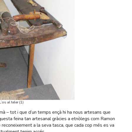
L’os al teler (1)
 mà – tot i que d’un temps ençà hi ha nous artesans que
aquesta feina tan artesanal gràcies a etnòlegs com Ramon
de reconeixement a la seva tasca, que cada cop més es va
actualment tenim accés.