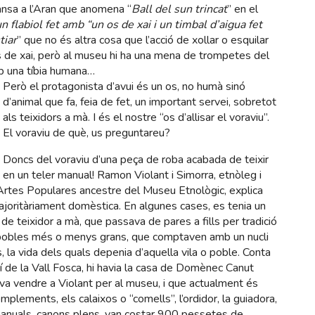
nsa a l’Aran que anomena “
Ball del sun trincat
” en el
n flabiol fet amb “un os de xai i un timbal d’aigua fet
tiar
” que no és altra cosa que l’acció de xollar o esquilar
os de xai, però al museu hi ha una mena de trompetes del
b una tíbia humana…
Però el protagonista d’avui és un os, no humà sinó
d’animal que fa, feia de fet, un important servei, sobretot
als teixidors a mà. I és el nostre “os d’allisar el voraviu”.
El voraviu de què, us preguntareu?
Doncs del voraviu d’una peça de roba acabada de teixir
en un teler manual! Ramon Violant i Simorra, etnòleg i
 Artes Populares ancestre del Museu Etnològic, explica
 majoritàriament domèstica. En algunes cases, es tenia un
 de teixidor a mà, que passava de pares a fills per tradició
n pobles més o menys grans, que comptaven amb un nucli
 la vida dels quals depenia d’aquella vila o poble. Conta
í de la Vall Fosca, hi havia la casa de Domènec Canut
 va vendre a Violant per al museu, i que actualment és
mplements, els calaixos o “comells”, l’ordidor, la guiadora,
s manuals, canons plens, van costar 900 pessetes de