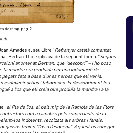
eta de camp, pag. 2
ssada…
 Joan Amades al seu llibre “
Refranyer català comentat
”
at Bertran. I ho explicava de la següent forma. “
Segons
rceloní anomenat Bertran, que “descobrí” – i ho poso
e la mandra era produïda per una inflamació de
s pegats fets a base d’unes herbes que ell venia.
n esdevenir actius i laboriosos. El descobriment fou
gué a l’os que ell creia que produïa la mandra i a la
ue “
al Pla de l’os, al bell mig de la Rambla de les Flors
 contractats com a camàlics pels comerciants de la
ient-los indolents, recolzats als arbres i fanals,
egassos tenien “l’os a l’esquena”. Aquest os conegut