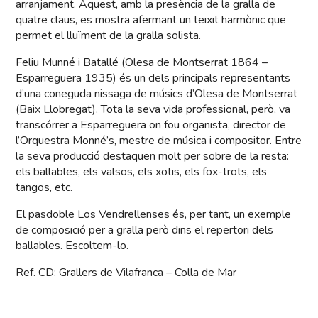
arranjament. Aquest, amb la presència de la gralla de
quatre claus, es mostra afermant un teixit harmònic que
permet el lluïment de la gralla solista.
Feliu Munné i Batallé (Olesa de Montserrat 1864 –
Esparreguera 1935) és un dels principals representants
d’una coneguda nissaga de músics d’Olesa de Montserrat
(Baix Llobregat). Tota la seva vida professional, però, va
transcórrer a Esparreguera on fou organista, director de
l’Orquestra Monné’s, mestre de música i compositor. Entre
la seva producció destaquen molt per sobre de la resta:
els ballables, els valsos, els xotis, els fox-trots, els
tangos, etc.
El pasdoble Los Vendrellenses és, per tant, un exemple
de composició per a gralla però dins el repertori dels
ballables. Escoltem-lo.
Ref. CD: Grallers de Vilafranca – Colla de Mar