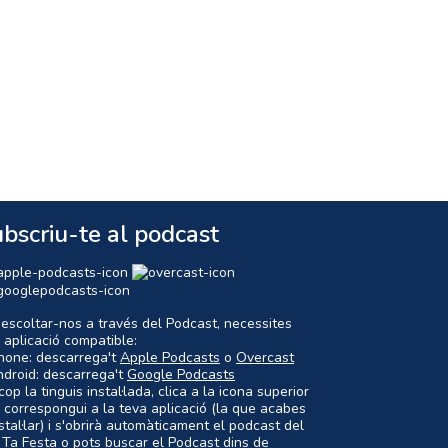
bscriu-te al podcast
 escoltar-nos a través del Podcast, necessites
 aplicació compatible:
Phone: descarrega't
Apple Podcasts
o
Overcast
ndroid: descarrega't
Google Podcasts
op la tinguis instal·lada, clica a la icona superior
 correspongui a la teva aplicació (la que acabes
nstal·lar) i s'obrirà automàticament el podcast del
 Ta Festa o pots buscar el Podcast dins de