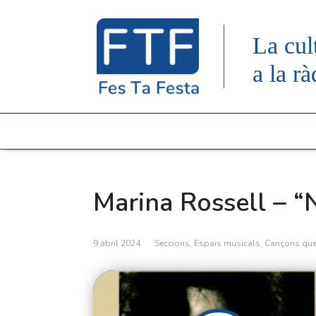
La cul
a la rà
Marina Rossell – “N
9 abril 2024
Seccions
,
Espais musicals
,
Cançons que