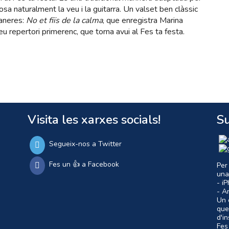
sa naturalment la veu i la guitarra. Un valset ben clàssic
aneres:
No et fiïs de la calma
, que enregistra Marina
u repertori primerenc, que torna avui al Fes ta festa.
Visita les xarxes socials!
Su
Segueix-nos a Twitter
Fes un 👍 a Facebook
Per
una
- i
- A
Un c
que
d'i
Fes