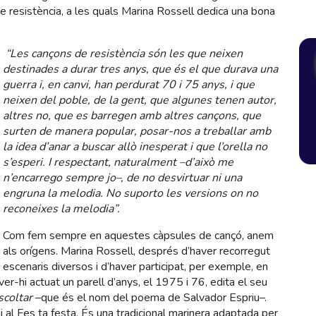
e resistència, a les quals Marina Rossell dedica una bona
“Les cançons de resistència són les que neixen
destinades a durar tres anys, que és el que durava una
guerra i, en canvi, han perdurat 70 i 75 anys, i que
neixen del poble, de la gent, que algunes tenen autor,
altres no, que es barregen amb altres cançons, que
surten de manera popular, posar-nos a treballar amb
la idea d’anar a buscar allò inesperat i que l’orella no
s’esperi. I respectant, naturalment –d’això me
n’encarrego sempre jo–, de no desvirtuar ni una
engruna la melodia. No suporto les versions on no
reconeixes la melodia”.
Com fem sempre en aquestes càpsules de cançó, anem
als orígens. Marina Rossell, després d’haver recorregut
escenaris diversos i d’haver participat, per exemple, en
r-hi actuat un parell d’anys, el 1975 i 76, edita el seu
scoltar
–que és el nom del poema de Salvador Espriu–.
i al Fes ta festa. És una tradicional marinera adaptada per