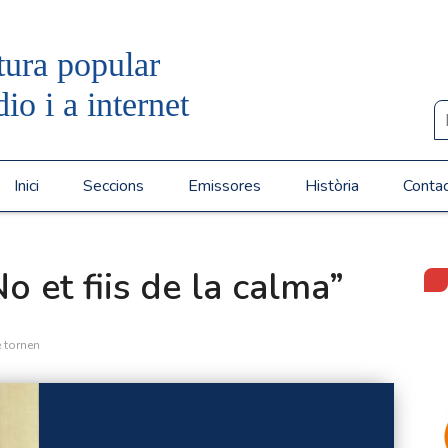
tura popular
dio i a internet
Inici
Seccions
Emissores
Història
Conta
o et fiis de la calma”
 tornen