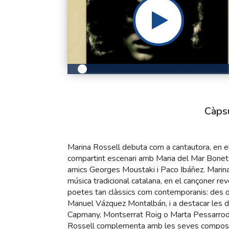
Càps
Marina Rossell debuta com a cantautora, en els
compartint escenari amb Maria del Mar Bonet, 
amics Georges Moustaki i Paco Ibáñez. Marina 
música tradicional catalana, en el cançoner re
poetes tan clàssics com contemporanis: des d
Manuel Vázquez Montalbán, i a destacar les d
Capmany, Montserrat Roig o Marta Pessarrodo
Rossell complementa amb les seves composicio