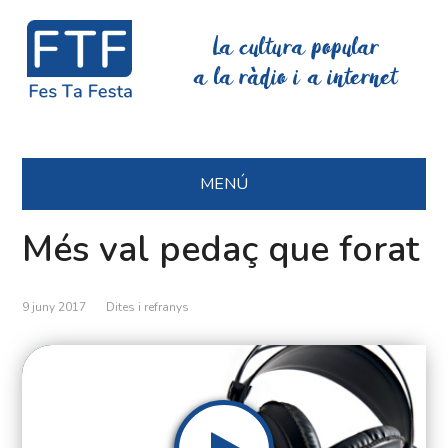
La cultura popular
a la ràdio i a internet
MENÚ
Més val pedaç que forat
9 juny 2017
Dites i refranys