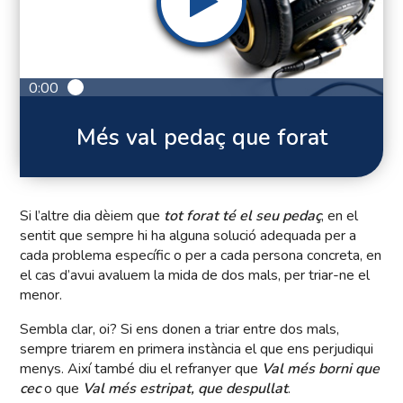
0:00
Més val pedaç que forat
Si l’altre dia dèiem que
tot forat té el seu pedaç
, en el
sentit que sempre hi ha alguna solució adequada per a
cada problema específic o per a cada persona concreta, en
el cas d’avui avaluem la mida de dos mals, per triar-ne el
menor.
Sembla clar, oi? Si ens donen a triar entre dos mals,
sempre triarem en primera instància el que ens perjudiqui
menys. Així també diu el refranyer que
Val més borni que
cec
o que
Val més estripat, que despullat
.