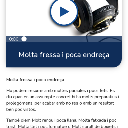
0:00
Molta fressa i poca endreça
Molta fressa i poca endreça
Ho podem resumir amb moltes paraules i pocs fets. Es
diu quan en un assumpte concret hi ha molts preparatius i
prolegòmens, per acabar amb no res o amb un resultat
ben poc vistós.
També diem Molt renou i poca llana, Molta fatxada i poc
trast, Molta llet i poc formatge o Molt soroll de boixets i