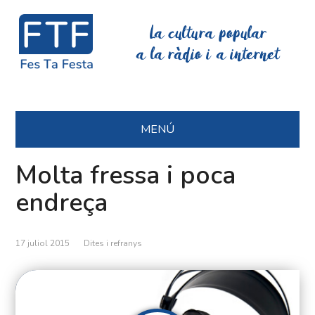
La cultura popular
a la ràdio i a internet
MENÚ
Molta fressa i poca
endreça
17 juliol 2015
Dites i refranys