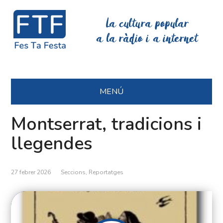
La cultura popular
a la ràdio i a internet
MENÚ
Montserrat, tradicions i
llegendes
27 febrer 2026
Seccions
,
Reportatges