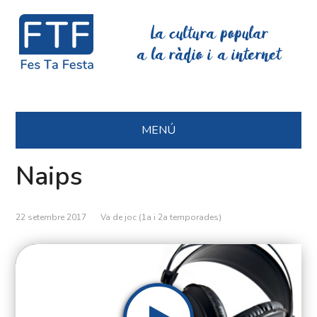
La cultura popular
a la ràdio i a internet
MENÚ
Naips
22 setembre 2017
Va de joc (1a i 2a temporades)