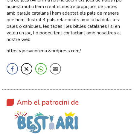
Cia de jocs l’Anònima reivindiquem els jocs de naips i per
aquest motiu hem creat el nostre propi jocs de cartes
amb baralla catalana i hem adaptat els pals de manera
que hem il·lustrat 4 pals relacionats amb la baldufa, les
bales o caniques, les tabes i les bitlles catalanes ! si en
voleu un joc, ho podeu fent contactant amb nosaltres al
nostre web
https://jocsanonima.wordpress.com/
Amb el patrocini de