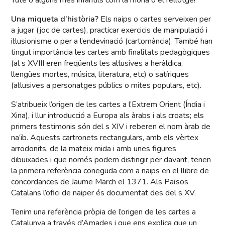
Tute o alguns més infantils com la mona o el rellotge!
Una miqueta d’història?
Els naips o cartes serveixen per
a jugar (joc de cartes), practicar exercicis de manipulació i
il·lusionisme o per a l’endevinació (cartomància). També han
tingut importància les cartes amb finalitats pedagògiques
(al s XVIII eren freqüents les al·lusives a heràldica,
llengües mortes, música, literatura, etc) o satíriques
(al·lusives a personatges públics o mites populars, etc).
S’atribueix l’origen de les cartes a l’Extrem Orient (Índia i
Xina), i llur introducció a Europa als àrabs i als croats; els
primers testimonis són del s XIV i reberen el nom àrab de
na’īb. Aquests cartronets rectangulars, amb els vèrtex
arrodonits, de la mateix mida i amb unes figures
dibuixades i que només podem distingir per davant, tenen
la primera referència coneguda com a naips en el llibre de
concordances de Jaume March el 1371. Als Països
Catalans l’ofici de naiper és documentat des del s XV.
Tenim una referència pròpia de l’origen de les cartes a
Catalunya a través d’Amades i que ens explica que un