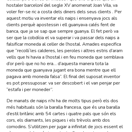
hostaler barceloní del segle XV anomenat Joan Vila, va
voler fer-se ric a costa dels diners dels seus clients . Per
aquest motiu va inventar els naips i ensenyava jocs als
clients perquè apostessin i ell guanyava calés fent de
banca, que ja se sap que sempre guanya. El fet però va
ser que la cobdícia el va superar i va passar dels naips a
falsificar moneda al celler de l’hostal. Amades especifica
que “recollí les calderes, les peroles i altres estris d’aram
vells que hi havia a l’hostal i en feu moneda que semblava
d’or però que no ho era… d’aquesta manera tota la
moneda que guanyava jugant era bona mentre que ell
pagava amb moneda falsa”. El final del suposat inventor
es pot pressuposar: va ser descobert i el van penjar per
“estafa i per moneder”.
De manats de naips n’hi ha de molts tipus però els dos
més habituals són la baralla francesa, que és una baralla
d’estil britànic amb 54 cartes i quatre pals que són els
cors, els diamants, les piques i els trèvols amb dos
comodins. S’utilitzen per jugar a infinitat de jocs essent el