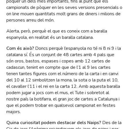
pòquer un dels més importants, fins al punt que els
campionats de pòquer en les seves versions presencials o
on line mouen quantitats molt grans de diners i milions de
persones arreu del món.
Alerta, però, perquè el que es coneix com a baralla
espanyola, en realitat és un baralla catalana.
Com és això?
Doncs perquè l’espanyola no té ni 8 ni 9 i la
catalana sí. És un conjunt de 48 cartes amb 4 pals que
són oros, bastos, espases i copes amb 12 cartes de
cadascun, tenint en compte que de l’1 al 9 les cartes
tenen tantes figures com el número de la carta i en canvi
del 10 al 12 simbolitzen la mona, la sota o la puta el 10,
el cavaller l’11 i el rei en la carta 12. Amb aquesta baralla
podem jugar a jocs com el mus, el Tute i sobretot al
nostre país la botifarra, el gran joc de cartes a Catalunya i
que el podem trobar en qualsevol campionat en festes
majors.
Quina curiositat podem destacar dels Naips?
Des de la