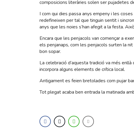
composicions literàries solen ser pujadetes de 
I com qui dies passa anys empeny i les coses t
redefineixen per tal que tinguin sentit i sincr
anys que les noies s’han afegit a la festa. Ai
Encara que les penjacols van començar a exercir
els penjanaps, com les penjacols surten la nit
bon sopar.
La celebració d’aquesta tradició va més enllà 
incorpora alguns elements de crítica local.
Antigament es feien bretolades com pujar bar
Tot plegat acaba ben entrada la matinada am