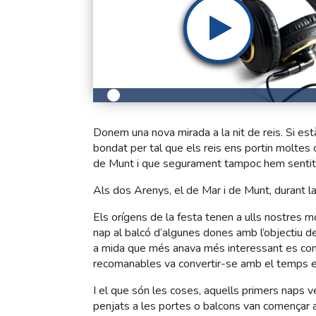
Donem una nova mirada a la nit de reis. Si es
bondat per tal que els reis ens portin moltes 
de Munt i que segurament tampoc hem sentit a 
Als dos Arenys, el de Mar i de Munt, durant la
Els orígens de la festa tenen a ulls nostres mo
nap al balcó d’algunes dones amb l’objectiu de
a mida que més anava més interessant es conver
recomanables va convertir-se amb el temps en
I el que són les coses, aquells primers naps 
penjats a les portes o balcons van començar