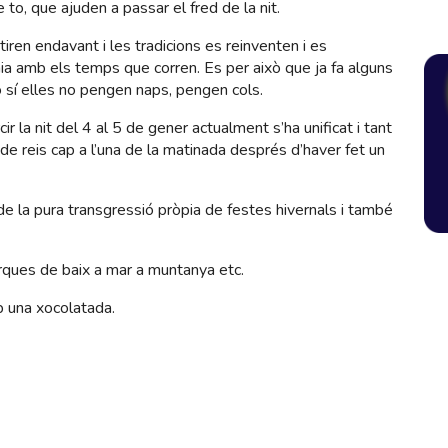
to, que ajuden a passar el fred de la nit.
iren endavant i les tradicions es reinventen i es
onia amb els temps que corren. Es per això que ja fa alguns
xò sí elles no pengen naps, pengen cols.
 la nit del 4 al 5 de gener actualment s’ha unificat i tant
 de reis cap a l’una de la matinada després d’haver fet un
de la pura transgressió pròpia de festes hivernals i també
ques de baix a mar a muntanya etc.
b una xocolatada.