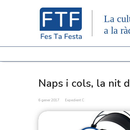
La cul
a la rà
Naps i cols, la nit
6 gener 2017
Expedient C