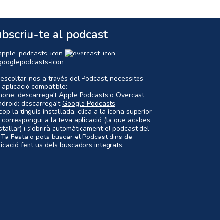
bscriu-te al podcast
 escoltar-nos a través del Podcast, necessites
 aplicació compatible:
Phone: descarrega't
Apple Podcasts
o
Overcast
ndroid: descarrega't
Google Podcasts
op la tinguis instal·lada, clica a la icona superior
 correspongui a la teva aplicació (la que acabes
nstal·lar) i s'obrirà automàticament el podcast del
 Ta Festa o pots buscar el Podcast dins de
plicació fent us dels buscadors integrats.