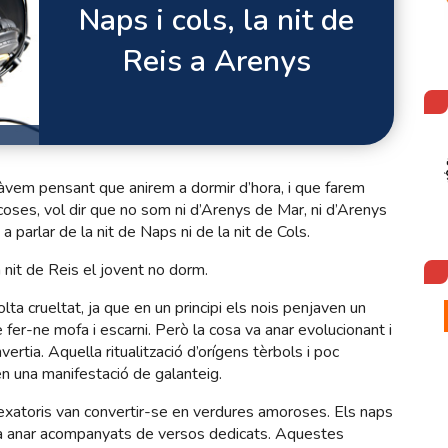
Naps i cols, la nit de
Reis a Arenys
tàvem pensant que anirem a dormir d’hora, i que farem
coses, vol dir que no som ni d’Arenys de Mar, ni d’Arenys
parlar de la nit de Naps ni de la nit de Cols.
 nit de Reis el jovent no dorm.
lta crueltat, ja que en un principi els nois penjaven un
 fer-ne mofa i escarni. Però la cosa va anar evolucionant i
tia. Aquella ritualització d’orígens tèrbols i poc
 una manifestació de galanteig.
vexatoris van convertir-se en verdures amoroses. Els naps
 a anar acompanyats de versos dedicats. Aquestes