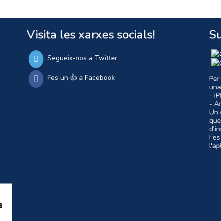
Visita les xarxes socials!
Su
Segueix-nos a Twitter
Fes un 👍 a Facebook
Per
una
- i
- A
Un c
que
d'i
Fes
l'a