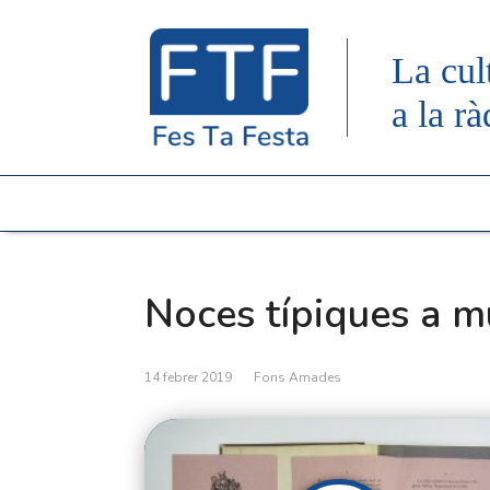
La cul
a la rà
Noces típiques a 
14 febrer 2019
Fons Amades