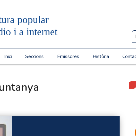
tura popular
dio i a internet
Inici
Seccions
Emissores
Història
Conta
muntanya