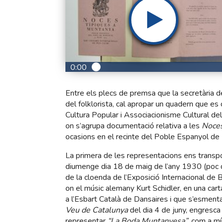
0:00
Entre els plecs de premsa que la secretària 
del folklorista, cal apropar un quadern que es 
Cultura Popular i Associacionisme Cultural de
on s’agrupa documentació relativa a les
Noces
ocasions en el recinte del Poble Espanyol de 
La primera de les representacions ens transpo
diumenge dia 18 de maig de l’any 1930 (poc
de la cloenda de l’Exposició Internacional de 
on el músic alemany Kurt Schidler, en una car
a l’Esbart Català de Dansaires i que s’esmenta
Veu de Catalunya
del dia 4 de juny, engresca l
representar
“La Boda Muntanyesa”
, com a mí