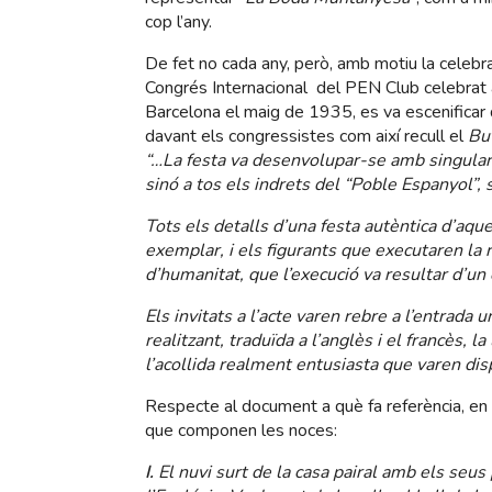
cop l’any.
De fet no cada any, però, amb motiu la celebra
Congrés Internacional del PEN Club celebrat 
Barcelona el maig de 1935, es va escenificar
davant els congressistes com així recull el
Bu
“…La festa va desenvolupar-se amb singular e
sinó a tos els indrets del “Poble Espanyol”, s
Tots els detalls d’una festa autèntica d’aqu
exemplar, i els figurants que executaren la 
d’humanitat, que l’execució va resultar d’un 
Els invitats a l’acte varen rebre a l’entrada 
realitzant, traduïda a l’anglès i el francès, la
l’acollida realment entusiasta que varen disp
Respecte al document a què fa referència, en 
que componen les noces:
I.
El nuvi surt de la casa pairal amb els seus 