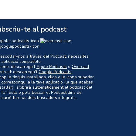
bscriu-te al podcast
 escoltar-nos a través del Podcast, necessites
 aplicació compatible:
Phone: descarrega't
Apple Podcasts
o
Overcast
ndroid: descarrega't
Google Podcasts
op la tinguis instal·lada, clica a la icona superior
 correspongui a la teva aplicació (la que acabes
nstal·lar) i s'obrirà automàticament el podcast del
 Ta Festa o pots buscar el Podcast dins de
plicació fent us dels buscadors integrats.