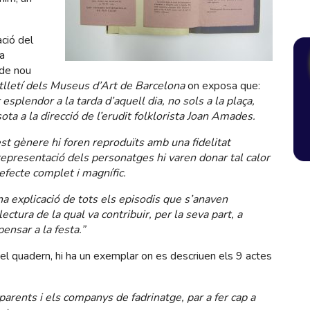
ció del
a
 de nou
tlletí dels Museus d’Art de Barcelona
on exposa que:
splendor a la tarda d’aquell dia, no sols a la plaça,
ota a la direcció de l’erudit folklorista Joan Amades.
est gènere hi foren reproduïts amb una fidelitat
representació dels personatges hi varen donar tal calor
efecte complet i magnífic.
una explicació de tots els episodis que s’anaven
 lectura de la qual va contribuir, per la seva part, a
ensar a la festa.”
el quadern, hi ha un exemplar on es descriuen els 9 actes
parents i els companys de fadrinatge, par a fer cap a