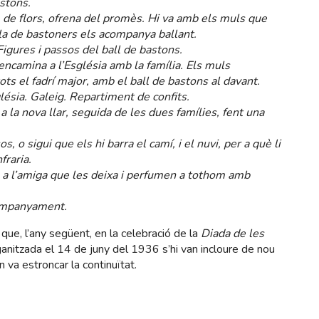
astons.
om de flors, ofrena del promès. Hi va amb els muls que
lla de bastoners els acompanya ballant.
igures i passos del ball de bastons.
’encamina a l’Església amb la família. Els muls
tots el fadrí major, amb el ball de bastons al davant.
lésia. Galeig. Repartiment de confits.
a la nova llar, seguida de les dues famílies, fent una
, o sigui que els hi barra el camí, i el nuvi, per a què li
fraria.
 a l’amiga que les deixa i perfumen a tothom amb
companyament.
t que, l’any següent, en la celebració de la
Diada de les
nitzada el 14 de juny del 1936 s’hi van incloure de nou
n va estroncar la continuïtat.