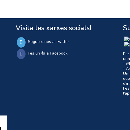
Visita les xarxes socials!
Su
Segueix-nos a Twitter
Fes un 👍 a Facebook
Per
una
- i
- A
Un c
que
d'i
Fes
l'a