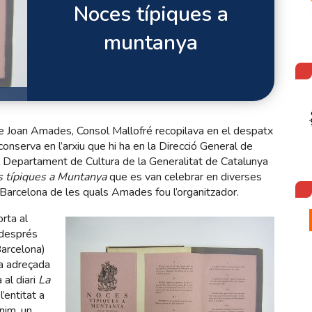
Noces típiques a
muntanya
de Joan Amades, Consol Mallofré recopilava en el despatx
conserva en l’arxiu que hi ha en la Direcció General de
l Departament de Cultura de la Generalitat de Catalunya
 típiques a Muntanya
que es van celebrar en diverses
Barcelona de les quals Amades fou l’organitzador.
rta al
 després
Barcelona)
ta adreçada
 al diari
La
’entitat a
nim, un