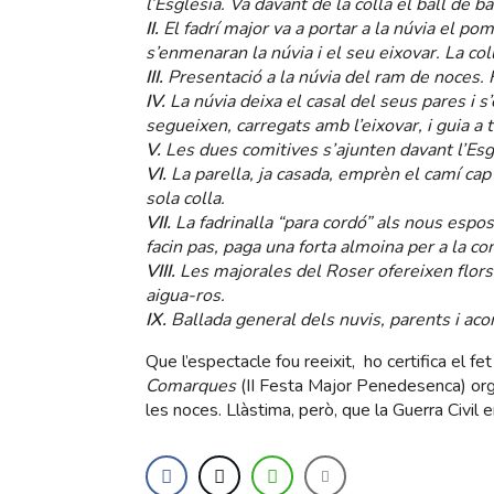
l’Església. Va davant de la colla el ball de b
II.
El fadrí major va a portar a la núvia el p
s’enmenaran la núvia i el seu eixovar. La co
III.
Presentació a la núvia del ram de noces. F
IV.
La núvia deixa el casal del seus pares i s
segueixen, carregats amb l’eixovar, i guia a 
V.
Les dues comitives s’ajunten davant l’Esg
VI.
La parella, ja casada, emprèn el camí cap 
sola colla.
VII.
La fadrinalla “para cordó” als nous esposos
facin pas, paga una forta almoina per a la con
VIII.
Les majorales del Roser ofereixen flors
aigua-ros.
IX.
Ballada general dels nuvis, parents i a
Que l’espectacle fou reeixit, ho certifica el fe
Comarques
(II Festa Major Penedesenca) orga
les noces. Llàstima, però, que la Guerra Civil e