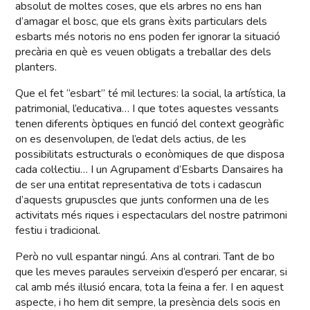
absolut de moltes coses, que els arbres no ens han
d’amagar el bosc, que els grans èxits particulars dels
esbarts més notoris no ens poden fer ignorar la situació
precària en què es veuen obligats a treballar des dels
planters.
Que el fet “esbart” té mil lectures: la social, la artística, la
patrimonial, l’educativa… I que totes aquestes vessants
tenen diferents òptiques en funció del context geogràfic
on es desenvolupen, de l’edat dels actius, de les
possibilitats estructurals o econòmiques de que disposa
cada col·lectiu… I un Agrupament d’Esbarts Dansaires ha
de ser una entitat representativa de tots i cadascun
d’aquests grupuscles que junts conformen una de les
activitats més riques i espectaculars del nostre patrimoni
festiu i tradicional.
Però no vull espantar ningú. Ans al contrari. Tant de bo
que les meves paraules serveixin d’esperó per encarar, si
cal amb més il·lusió encara, tota la feina a fer. I en aquest
aspecte, i ho hem dit sempre, la presència dels socis en