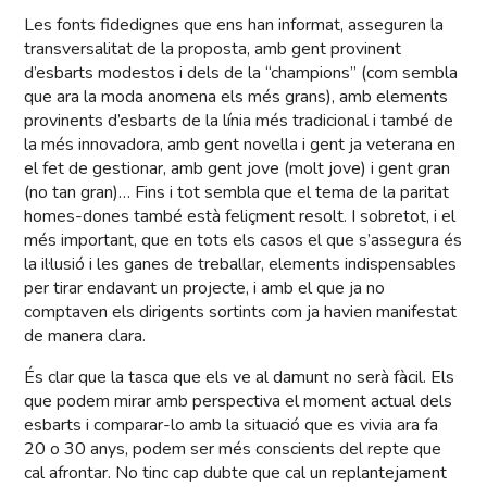
Les fonts fidedignes que ens han informat, asseguren la
transversalitat de la proposta, amb gent provinent
d’esbarts modestos i dels de la “champions” (com sembla
que ara la moda anomena els més grans), amb elements
provinents d’esbarts de la línia més tradicional i també de
la més innovadora, amb gent novella i gent ja veterana en
el fet de gestionar, amb gent jove (molt jove) i gent gran
(no tan gran)… Fins i tot sembla que el tema de la paritat
homes-dones també està feliçment resolt. I sobretot, i el
més important, que en tots els casos el que s’assegura és
la il·lusió i les ganes de treballar, elements indispensables
per tirar endavant un projecte, i amb el que ja no
comptaven els dirigents sortints com ja havien manifestat
de manera clara.
És clar que la tasca que els ve al damunt no serà fàcil. Els
que podem mirar amb perspectiva el moment actual dels
esbarts i comparar-lo amb la situació que es vivia ara fa
20 o 30 anys, podem ser més conscients del repte que
cal afrontar. No tinc cap dubte que cal un replantejament