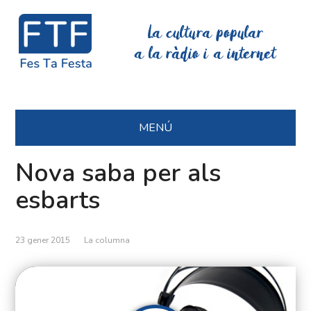
La cultura popular
a la ràdio i a internet
MENÚ
Nova saba per als
esbarts
23 gener 2015
La columna