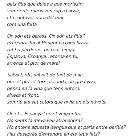
dels fills que duies a que morissin:
somrients marxaven cap a l’atzar;
i tu cantaves vora del mar
com una folla.
On són els barcos. On són els fills?
Pregunta-ho al Ponent i a l’ona brava:
tot ho perderes, no tens ningú.
Espanya, Espanya, retorna en tu,
arrenca el plor de mare!
Salva’t, oh!, salva’t de tant de mal;
que el plo’ et torni feconda, alegre i viva;
pensa en la vida que tens entorn:
aixeca el front,
somriu als set colors que hi ha en els núvols.
On ets, Espanya? no et veig enlloc.
No sents la meva veu atronadora?
No entens aquesta llengua que et parla entre perills?
Has desaprès d’entendre an els teus fills?