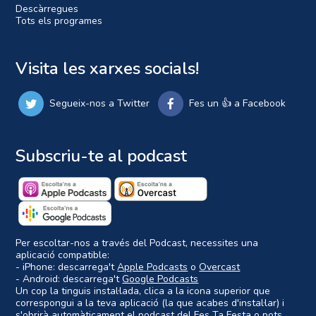
Descàrregues
Tots els programes
Visita les xarxes socials!
Segueix-nos a Twitter
Fes un 👍 a Facebook
Subscriu-te al podcast
Per escoltar-nos a través del Podcast, necessites una
aplicació compatible:
- iPhone: descarrega't
Apple Podcasts
o
Overcast
- Android: descarrega't
Google Podcasts
Un cop la tinguis instal·lada, clica a la icona superior que
correspongui a la teva aplicació (la que acabes d'instal·lar) i
s'obrirà automàticament el podcast del Fes Ta Festa o pots