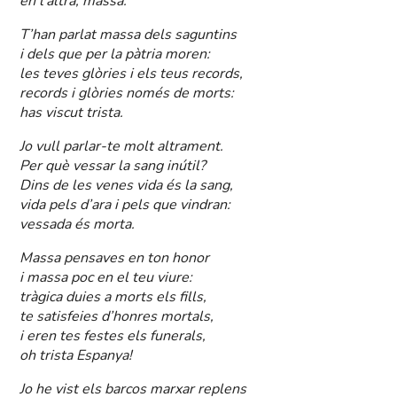
en l’altra, massa.
T’han parlat massa dels saguntins
i dels que per la pàtria moren:
les teves glòries i els teus records,
records i glòries només de morts:
has viscut trista.
Jo vull parlar-te molt altrament.
Per què vessar la sang inútil?
Dins de les venes vida és la sang,
vida pels d’ara i pels que vindran:
vessada és morta.
Massa pensaves en ton honor
i massa poc en el teu viure:
tràgica duies a morts els fills,
te satisfeies d’honres mortals,
i eren tes festes els funerals,
oh trista Espanya!
Jo he vist els barcos marxar replens