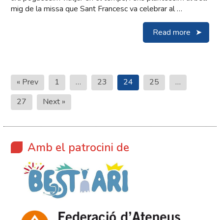
mig de la missa que Sant Francesc va celebrar al …
Read more
Paginació
« Prev
1
…
23
24
25
…
de
27
Next »
les
entrades
Amb el patrocini de