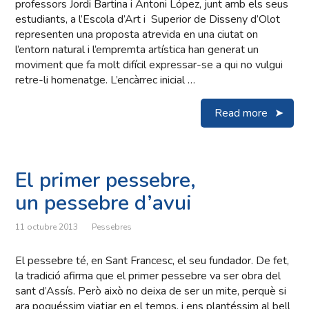
professors Jordi Bartina i Antoni López, junt amb els seus
estudiants, a l’Escola d’Art i Superior de Disseny d’Olot
representen una proposta atrevida en una ciutat on
l’entorn natural i l’empremta artística han generat un
moviment que fa molt difícil expressar-se a qui no vulgui
retre-li homenatge. L’encàrrec inicial …
Read more
El primer pessebre,
un pessebre d’avui
11 octubre 2013
Pessebres
El pessebre té, en Sant Francesc, el seu fundador. De fet,
la tradició afirma que el primer pessebre va ser obra del
sant d’Assís. Però això no deixa de ser un mite, perquè si
ara poguéssim viatjar en el temps, i ens plantéssim al bell