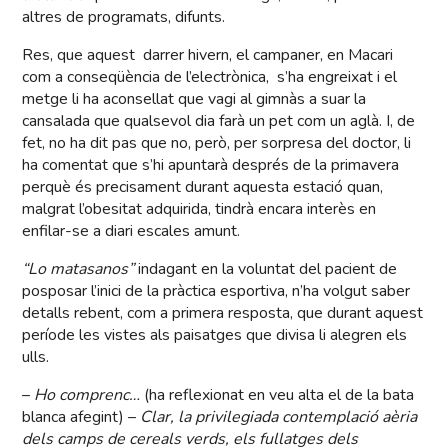
altres de programats, difunts.
Res, que aquest darrer hivern, el campaner, en Macari
com a conseqüència de l’electrònica, s’ha engreixat i el
metge li ha aconsellat que vagi al gimnàs a suar la
cansalada que qualsevol dia farà un pet com un aglà. I, de
fet, no ha dit pas que no, però, per sorpresa del doctor, li
ha comentat que s’hi apuntarà després de la primavera
perquè és precisament durant aquesta estació quan,
malgrat l’obesitat adquirida, tindrà encara interès en
enfilar-se a diari escales amunt.
“Lo matasanos”
indagant en la voluntat del pacient de
posposar l’inici de la pràctica esportiva, n’ha volgut saber
detalls rebent, com a primera resposta, que durant aquest
període les vistes als paisatges que divisa li alegren els
ulls.
–
Ho comprenc…
(ha reflexionat en veu alta el de la bata
blanca afegint) –
Clar,
la privilegiada contemplació aèria
dels camps de cereals verds, els fullatges dels