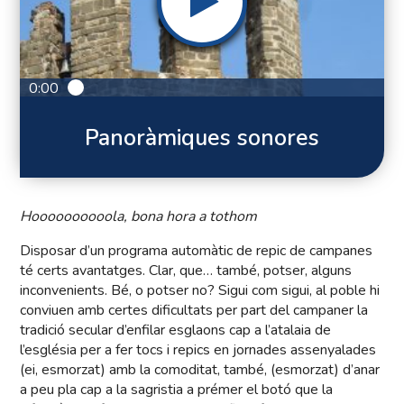
0:00
Panoràmiques sonores
Hoooooooooola, bona hora a tothom
Disposar d’un programa automàtic de repic de campanes
té certs avantatges. Clar, que… també, potser, alguns
inconvenients. Bé, o potser no? Sigui com sigui, al poble hi
conviuen amb certes dificultats per part del campaner la
tradició secular d’enfilar esglaons cap a l’atalaia de
l’església per a fer tocs i repics en jornades assenyalades
(ei, esmorzat) amb la comoditat, també, (esmorzat) d’anar
a peu pla cap a la sagristia a prémer el botó que la