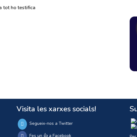
 tot ho testifica
Visita les xarxes socials!
Su
Segueix-nos a Twitter
Fes un 👍 a Facebook
Per