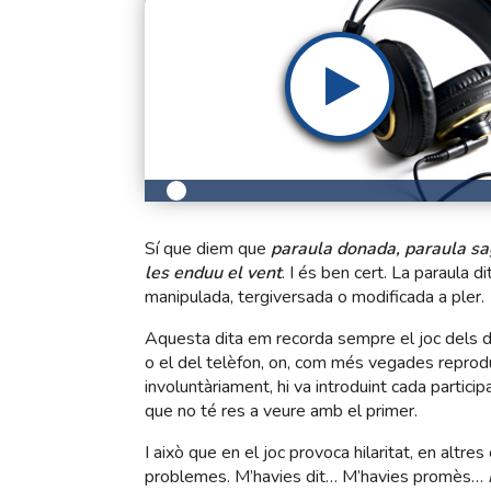
Sí que diem que
paraula donada, paraula s
les enduu el vent
. I és ben cert. La paraula
manipulada, tergiversada o modificada a pler.
Aquesta dita em recorda sempre el joc dels di
o el del telèfon, on, com més vegades reprodu
involuntàriament, hi va introduint cada particip
que no té res a veure amb el primer.
I això que en el joc provoca hilaritat, en altr
problemes. M’havies dit… M’havies promès…