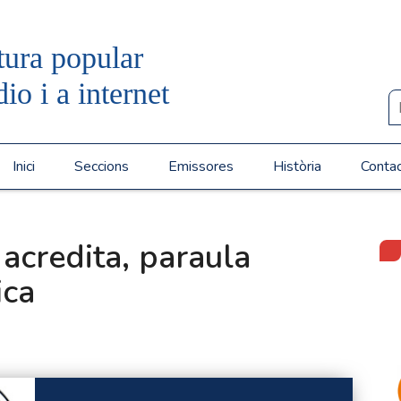
tura popular
dio i a internet
Inici
Seccions
Emissores
Història
Conta
 acredita, paraula
ica