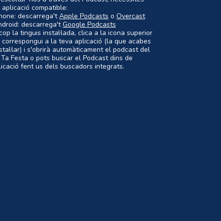
 aplicació compatible:
Phone: descarrega't
Apple Podcasts
o
Overcast
ndroid: descarrega't
Google Podcasts
op la tinguis instal·lada, clica a la icona superior
 correspongui a la teva aplicació (la que acabes
nstal·lar) i s'obrirà automàticament el podcast del
 Ta Festa o pots buscar el Podcast dins de
plicació fent us dels buscadors integrats.