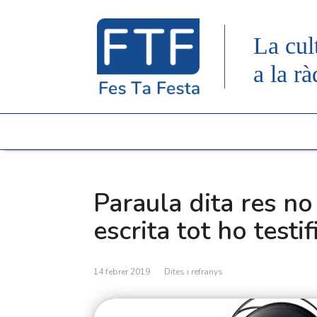
La cul
a la rà
Paraula dita res no
escrita tot ho testif
14 febrer 2019
Dites i refranys