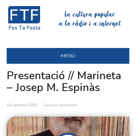
La cultura popular
a la ràdio i a internet
MENÚ
Presentació // Marineta
– Josep M. Espinàs
18 setembre 2020
Cançons que tornen