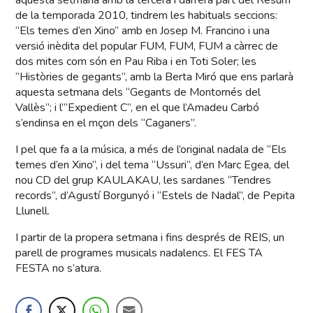
aquesta setmana amb la tercera i darrera part del Resum
de la temporada 2010, tindrem les habituals seccions:
“Els temes d’en Xino” amb en Josep M. Francino i una
versió inèdita del popular FUM, FUM, FUM a càrrec de
dos mites com són en Pau Riba i en Toti Soler; les
“Històries de gegants”, amb la Berta Miró que ens parlarà
aquesta setmana dels “Gegants de Montornés del
Vallès”; i l’”Expedient C”, en el que l’Amadeu Carbó
s’endinsa en el mçon dels “Caganers”.
I pel que fa a la música, a més de l’original nadala de “Els
temes d’en Xino”, i del tema “Ussuri”, d’en Marc Egea, del
nou CD del grup KAULAKAU, les sardanes “Tendres
records”, d’Agustí Borgunyó i “Estels de Nadal”, de Pepita
Llunell.
I partir de la propera setmana i fins després de REIS, un
parell de programes musicals nadalencs. El FES TA
FESTA no s’atura.