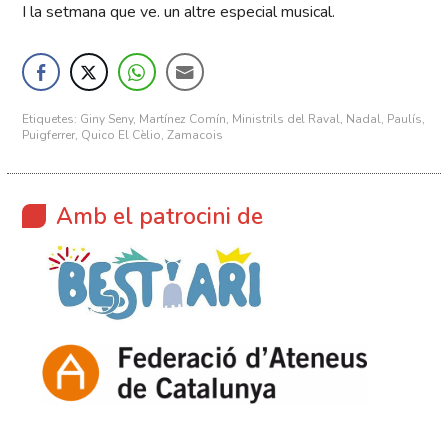
I la setmana que ve. un altre especial musical.
Etiquetes:
Giny Seny
,
Martínez Comín
,
Ministrils del Raval
,
Nadal
,
Paulís
,
Puigferrer
,
Quico El Cèlio
,
Zamacois
Amb el patrocini de