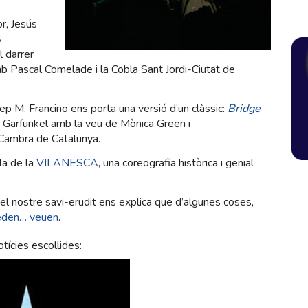
r, Jesús
S
l darrer
amb Pascal Comelade i la Cobla Sant Jordi-Ciutat de
M. Francino ens porta una versió d’un clàssic:
Bridge
 Garfunkel amb la veu de Mònica Green i
Cambra de Catalunya.
la de la
VILANESCA
, una coreografia històrica i genial
 nostre savi-erudit ens explica que d’algunes coses,
ueden… veuen
.
tícies escollides: