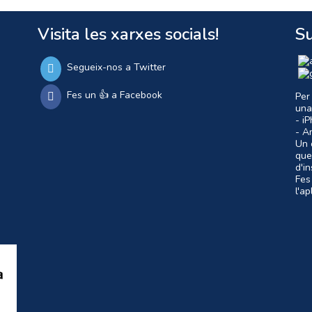
Visita les xarxes socials!
Su
Segueix-nos a Twitter
Fes un 👍 a Facebook
Per
una
- i
- A
Un c
que
d'i
Fes
l'a