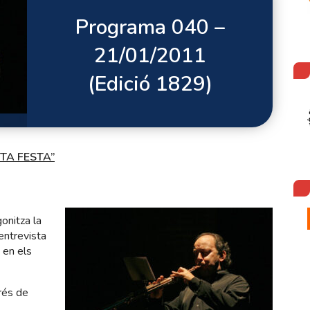
Programa 040 –
21/01/2011
(Edició 1829)
TA FESTA”
onitza la
entrevista
 en els
rés de