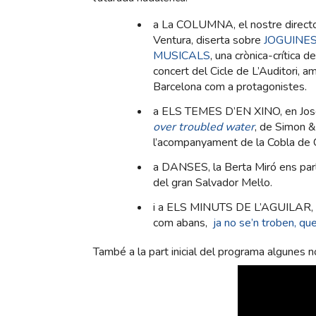
a La COLUMNA, el nostre directo
Ventura, diserta sobre
JOGUINE
MUSICALS
, una crònica-crítica de
concert del Cicle de L’Auditori, 
Barcelona com a protagonistes.
a ELS TEMES D’EN XINO, en Josep 
over troubled water
, de Simon &
l’acompanyament de la Cobla de 
a DANSES, la Berta Miró ens par
del gran Salvador Mel·lo.
i a ELS MINUTS DE L’AGUILAR, el
com abans,
ja no se’n troben, q
També a la part inicial del programa algunes no