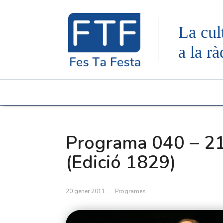
La cul
a la rà
Programa 040 – 2
(Edició 1829)
20 gener 2011
Programes