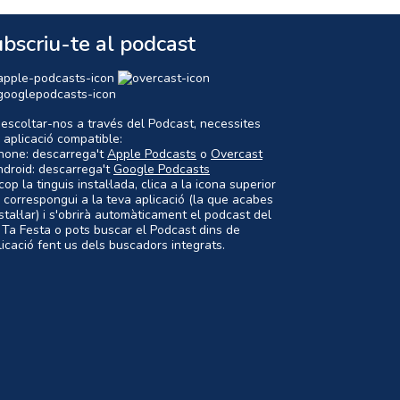
bscriu-te al podcast
 escoltar-nos a través del Podcast, necessites
 aplicació compatible:
Phone: descarrega't
Apple Podcasts
o
Overcast
ndroid: descarrega't
Google Podcasts
op la tinguis instal·lada, clica a la icona superior
 correspongui a la teva aplicació (la que acabes
nstal·lar) i s'obrirà automàticament el podcast del
 Ta Festa o pots buscar el Podcast dins de
plicació fent us dels buscadors integrats.