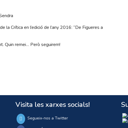
 Sendra
e la Crítica en l’edició de l’any 2016: “De Figueres a
t. Quin remei… Però seguirem!
Visita les xarxes socials!
Su
Segueix-nos a Twitter