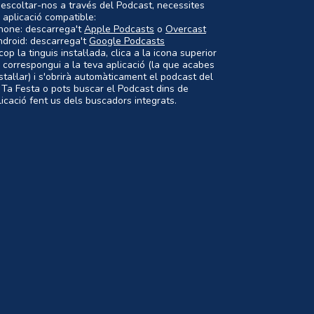
 escoltar-nos a través del Podcast, necessites
 aplicació compatible:
Phone: descarrega't
Apple Podcasts
o
Overcast
ndroid: descarrega't
Google Podcasts
op la tinguis instal·lada, clica a la icona superior
 correspongui a la teva aplicació (la que acabes
nstal·lar) i s'obrirà automàticament el podcast del
 Ta Festa o pots buscar el Podcast dins de
plicació fent us dels buscadors integrats.