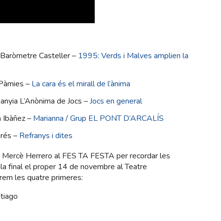
ó Baròmetre Casteller –
1995: Verds i Malves amplien la
 Pàmies –
La cara és el mirall de l’ànima
anyia L’Anònima de Jocs –
Jocs en general
a Ibàñez –
Marianna / Grup EL PONT D’ARCALÍS
erés –
Refranys i dites
Mercè Herrero al FES TA FESTA per recordar les
ala final el proper 14 de novembre al Teatre
rem les quatre primeres:
ntiago