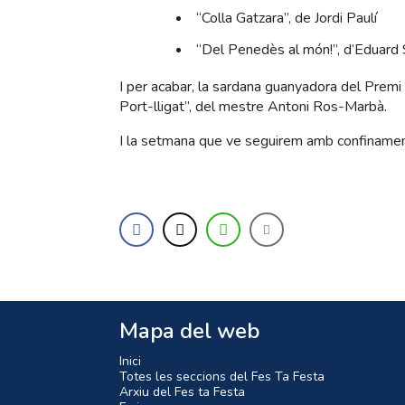
“Colla Gatzara”, de Jordi Paulí
“Del Penedès al món!”, d’Eduard
I per acabar, la sardana guanyadora del Premi d
Port-lligat”, del mestre Antoni Ros-Marbà.
I la setmana que ve seguirem amb confinamen
Mapa del web
Inici
Totes les seccions del Fes Ta Festa
Arxiu del Fes ta Festa