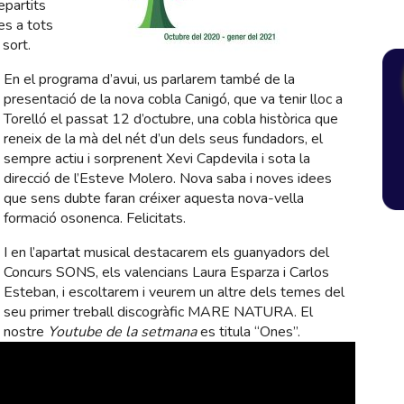
epartits
es a tots
 sort.
En el programa d’avui, us parlarem també de la
presentació de la nova cobla Canigó, que va tenir lloc a
Torelló el passat 12 d’octubre, una cobla històrica que
reneix de la mà del nét d’un dels seus fundadors, el
sempre actiu i sorprenent Xevi Capdevila i sota la
direcció de l’Esteve Molero. Nova saba i noves idees
que sens dubte faran créixer aquesta nova-vella
formació osonenca. Felicitats.
I en l’apartat musical destacarem els guanyadors del
Concurs SONS, els valencians Laura Esparza i Carlos
Esteban, i escoltarem i veurem un altre dels temes del
seu primer treball discogràfic MARE NATURA. El
nostre
Youtube de la setmana
es titula “Ones”.