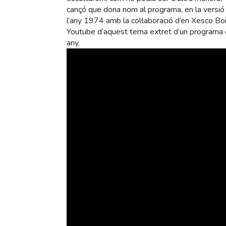
cançó que dona nom al programa, en la versió 
l’any 1974 amb la col·laboració d’en Xesco B
Youtube d’aquest tema extret d’un programa
any.