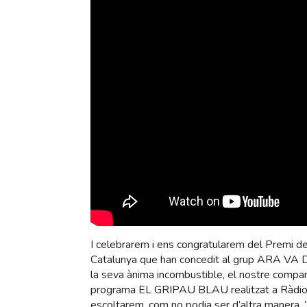
I celebrarem i ens congratularem del Premi d
Catalunya que han concedit al grup ARA VA 
la seva ànima incombustible, el nostre compan
programa EL GRIPAU BLAU realitzat a Ràdio E
escoltarem, com no podia ser d’altra manera, “