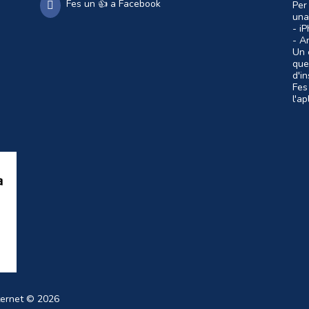
Fes un 👍 a Facebook
Per
una
- i
- A
Un c
que
d'i
Fes
l'a
ternet
© 2026