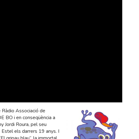
e Ràdio Associació de
DE BO i en conseqüència a
y Jordi Roura, pel seu
stel els darrers 19 anys. I
El gripau blau”, la immortal