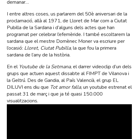
demanar…
I entre altres coses, us parlarem del 50è aniversari de la
proclamació, allà al 1971, de Lloret de Mar com a Ciutat
Pubilla de la Sardana i d’alguns dels actes que han
programat per celebrar l’efemèride. I també escoltarem la
sardana que el mestre Domènec Moner va escriure per
l’ocasió:
Lloret, Ciutat Pubilla
, la que fou la primera
sardana de l’any de la història.
En el
Youtube de la Setmana
, el darrer videoclip d’un dels
grups que actuen aquest dissabte al FIMPT de Vilanova i
la Geltrú. Des de Gandia, al País Valencià, el grup EL
DILUVI ens diu que
Tot amor falla
, un youtube estrenat el
passat 31 de març i que ja té quasi 150.000
visualitzacions.