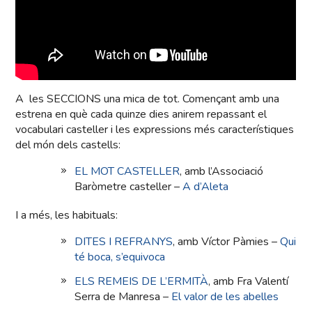
A les SECCIONS una mica de tot. Començant amb una
estrena en què cada quinze dies anirem repassant el
vocabulari casteller i les expressions més característiques
del món dels castells:
EL MOT CASTELLER
, amb l’Associació
Baròmetre casteller –
A d’Aleta
I a més, les habituals:
DITES I REFRANYS
, amb Víctor Pàmies –
Qui
té boca, s’equivoca
ELS REMEIS DE L’ERMITÀ
, amb Fra Valentí
Serra de Manresa –
El valor de les abelles