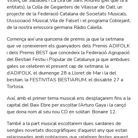
Vicenç de Sabadell i La Lira de Sant Andreu (pel que fa a
entitats), la Colla de Geganters de Vilassar de Dalt, un
projecte de la Federació Catalana de Societats Musicals,
l’Associació Musical Vila de Falset i el programa Coblejant,
de la nostra emissora germana Ràdio Calella.
Comença així una quinzena de premis ja que la setmana
que ve coneixerem els guanyadors dels Premis ADIFOLK
i dels Premis BEST que concedeix la Federació Agrupació
del Bestiari Festiu i Popular de Catalunya ja que ambdues
gales se celebren el present cap de setmana: la
d’ADIFOLK, el diumenge 28 a Lloret de Mar i la del
bestiari, la FESTIVITAS BESTIARUM, el dissabte 27 a
Tortosa.
Així, amb el primer tema musical ens desplaçarem fins a la
capital del Baix Ebre per escoltar l’Arturo Gaya i la cançó
que dona nom al seu nou CD en solitari: Bonaire 12.
També a la part musical escoltarem dues sardanes de
sengles novetats discogràfiques d’aquest any que estan
relacionades amb poblacions que celebren festes aquest