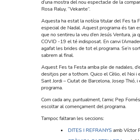
d’una mostra del nou espectacle de la compa
Rosa Raluy, “Vekante”.
Aquesta ha estat la notícia titular del Fes ta 
especial de Nadal. Aquest programa és tan e
que no sentireu la veu d’en Jesús Ventura, ja q
COVID -19 el té indisposat. En canvi l’Amade
agafat les brides de tot el programa. Se’n sor
sabrem al final.
Aquest Fes ta Festa arriba ple de nadales, d’
desitjos per a tothom. Quico el Cèlio, el Noi i
Sant Jordi – Ciutat de Barcelona, Josep Thió, i
programa.
Com cada any, puntualment, l’amic Pep Fornés 
escoltar al començament del programa.
Tampoc faltaran les seccions:
DITES I REFRANYS
amb Víctor 