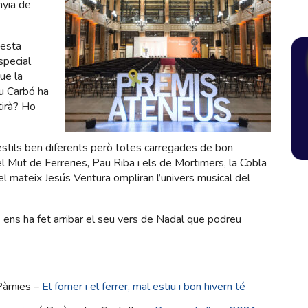
nyia de
Festa
special
ue la
u Carbó ha
tirà? Ho
estils ben diferents però totes carregades de bon
 el Mut de Ferreries, Pau Riba i els de Mortimers, la Cobla
 el mateix Jesús Ventura ompliran l’univers musical del
ens ha fet arribar el seu vers de Nadal que podreu
Pàmies –
El forner i el ferrer, mal estiu i bon hivern té