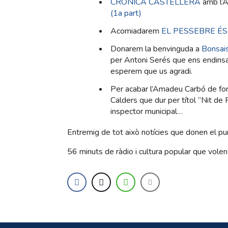
CRÒNICA CASTELLERA
amb l’A
(1a part)
Acomiadarem
EL PESSEBRE É
Donarem la benvinguda a
Bonsai
per Antoni Serés que ens endinsa 
esperem que us agradi.
Per acabar l’Amadeu Carbó de for
Calders que dur per títol “Nit de 
inspector municipal…
Entremig de tot això notícies que donen el pun
56 minuts de ràdio i cultura popular que volen