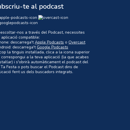
bscriu-te al podcast
 escoltar-nos a través del Podcast, necessites
 aplicació compatible:
Phone: descarrega't
Apple Podcasts
o
Overcast
ndroid: descarrega't
Google Podcasts
op la tinguis instal·lada, clica a la icona superior
 correspongui a la teva aplicació (la que acabes
nstal·lar) i s'obrirà automàticament el podcast del
 Ta Festa o pots buscar el Podcast dins de
plicació fent us dels buscadors integrats.