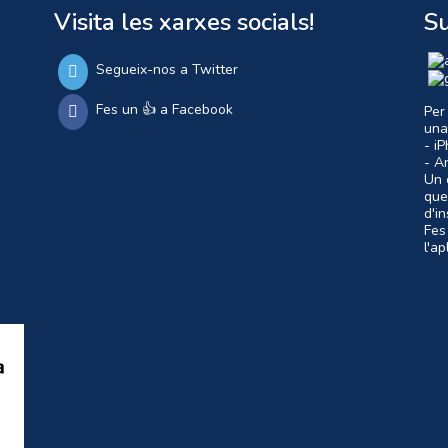
Visita les xarxes socials!
Su
Segueix-nos a Twitter
Fes un 👍 a Facebook
Per
una
- i
- A
Un c
que
d'i
Fes
l'a