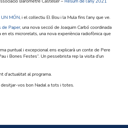
ssociació Baròmetre Casteller –
Resum de l’any 2021
S UN MÓN
, i el col·lectiu El Bou i la Mula fins l’any que ve.
s de Paper
, una nova secció de Joaquim Carbó coordinada
en els microrelats, una nova experiència radiofònica que
ma puntual i excepcional ens explicarà un conte de Pere
Pau i Bones Festes”. Un pessebrista rep la visita d’un
t d’actualitat al programa.
 desitjar-vos bon Nadal a tots i totes.