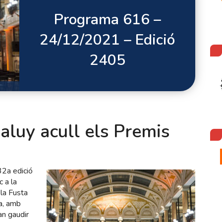
Programa 616 –
24/12/2021 – Edició
2405
aluy acull els Premis
32a edició
 a la
 la Fusta
da, amb
an gaudir