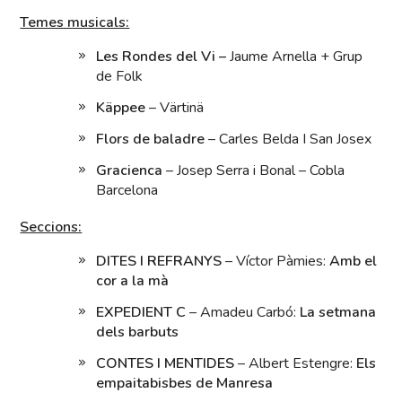
Temes musicals:
Les Rondes del Vi –
Jaume Arnella + Grup
de Folk
Käppee
– Värtinä
Flors de baladre
– Carles Belda I San Josex
Gracienca
– Josep Serra i Bonal – Cobla
Barcelona
Seccions:
DITES I REFRANYS
– Víctor Pàmies:
Amb el
cor a la mà
EXPEDIENT C
– Amadeu Carbó:
La
setmana
dels barbuts
CONTES I MENTIDES
– Albert Estengre:
Els
empaitabisbes de Manresa