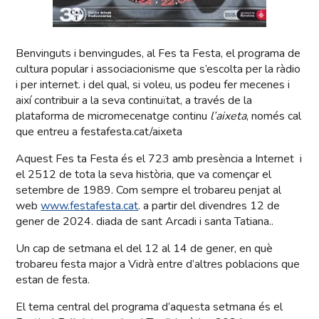
Benvinguts i benvingudes, al Fes ta Festa, el programa de
cultura popular i associacionisme que s’escolta per la ràdio
i per internet. i del qual, si voleu, us podeu fer mecenes i
així contribuir a la seva continuïtat, a través de la
plataforma de micromecenatge continu
l’aixeta
, només cal
que entreu a festafesta.cat/aixeta
Aquest Fes ta Festa és el 723 amb presència a Internet i
el 2512 de tota la seva història, que va començar el
setembre de 1989. Com sempre el trobareu penjat al
web
www.festafesta.cat
. a partir del divendres 12 de
gener de 2024. diada de sant Arcadi i santa Tatiana..
Un cap de setmana el del 12 al 14 de gener, en què
trobareu festa major a Vidrà entre d’altres poblacions que
estan de festa.
El tema central del programa d’aquesta setmana és el