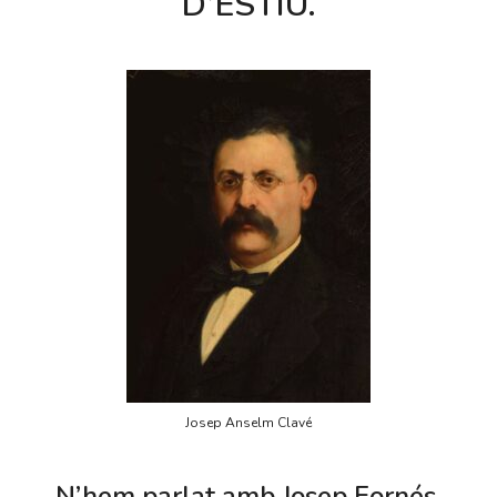
D’ESTIU.
Josep Anselm Clavé
N’hem parlat amb Josep Fornés,