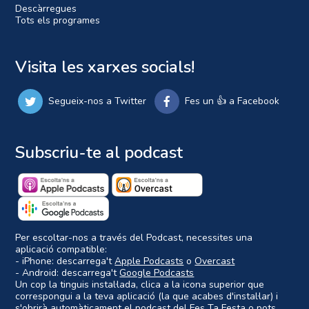
Descàrregues
Tots els programes
Visita les xarxes socials!
Segueix-nos a Twitter
Fes un 👍 a Facebook
Subscriu-te al podcast
Per escoltar-nos a través del Podcast, necessites una
aplicació compatible:
- iPhone: descarrega't
Apple Podcasts
o
Overcast
- Android: descarrega't
Google Podcasts
Un cop la tinguis instal·lada, clica a la icona superior que
correspongui a la teva aplicació (la que acabes d'instal·lar) i
s'obrirà automàticament el podcast del Fes Ta Festa o pots