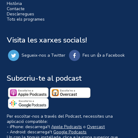
Història
Contacte
Descàrregues
Tots els programes
Visita les xarxes socials!
Segueix-nos a Twitter
Fes un 👍 a Facebook
Subscriu-te al podcast
Per escoltar-nos a través del Podcast, necessites una
aplicació compatible:
- iPhone: descarrega't
Apple Podcasts
o
Overcast
- Android: descarrega't
Google Podcasts
Un cop la tinguis instal·lada, clica a la icona superior que