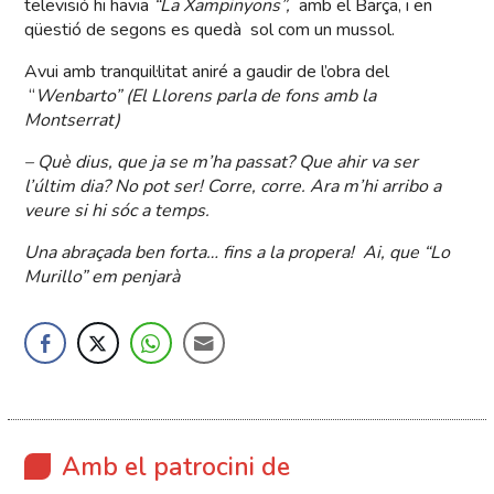
televisió hi havia
“La Xampinyons”,
amb el Barça, i en
qüestió de segons es quedà sol com un mussol.
Avui amb tranquil·litat aniré a gaudir de l’obra del
“
Wenbarto” (El Llorens parla de fons amb la
Montserrat)
– Què dius, que ja se m’ha passat? Que ahir va ser
l’últim dia? No pot ser! Corre, corre. Ara m’hi arribo a
veure si hi sóc a temps.
Una abraçada ben forta… fins a la propera! Ai, que “Lo
Murillo” em penjarà
Amb el patrocini de