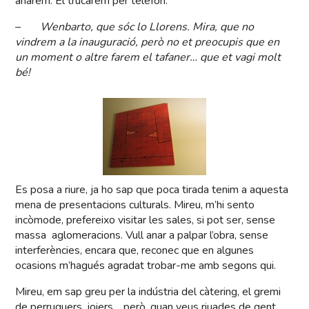
anàrem. El trucàrem per telèfon:
–
Wenbarto, que sóc lo Llorens. Mira, que no
vindrem a la inauguració, però no et preocupis que en
un moment o altre farem el tafaner… que et vagi molt
bé!
Es posa a riure, ja ho sap que poca tirada tenim a aquesta
mena de presentacions culturals. Mireu, m’hi sento
incòmode, prefereixo visitar les sales, si pot ser, sense
massa aglomeracions. Vull anar a palpar l’obra, sense
interferències, encara que, reconec que en algunes
ocasions m’hagués agradat trobar-me amb segons qui.
Mireu, em sap greu per la indústria del càtering, el gremi
de perruquers, joiers… però, quan veus riuades de gent,