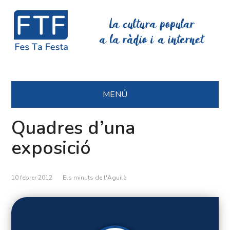
La cultura popular
a la ràdio i a internet
MENÚ
Quadres d’una
exposició
10 febrer 2012
Els minuts de l'Aguilà