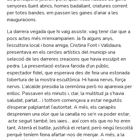
senyores lluint abrics, homes badallant, criatures corrent
per totes bandes, em passen les ganes d’anar a les
inauguracions.
La darrera vegada que hi vaig assistir, vaig tenir clar que a
pocs actes més m’enxamparien. Ja fa alguns anys,
l’escultora local i bona amiga, Cristina Font i Valldaura,
presentava en els cercles artístics del municipi una
selecció de les darreres creacions que havia esculpit en
pedra. La presentació estava farcida d’un públic,
espectador fidel, que esperava des de feia una estonada
l’obertura de la mostra escultòrica. Hi havia nervis, força
nervis. L’alcalde presidia la cerimònia però no apareixia per
enlloc. Passaven els minuts i, clar, la multitud ja s’havia
saludat, parlat… i tothom començava a estar neguitós
d’esperar palplantat l’autoritat. A més, els canapès
desprenien una olor que la canalla no se’n va poder estar,
acte seguit també, les iaies… així com els que no ho eren
tant. Aterrà el batlle, justificà el retard, però ningú l’escoltà
perquè teníem feina afartar-nos de menjar. A més, a la