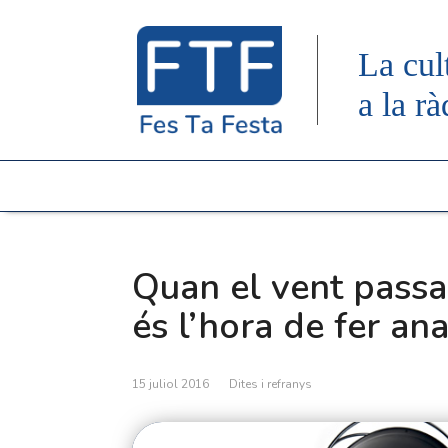
La cul
a la rà
Quan el vent passa 
és l’hora de fer ana
15 juliol 2016
Dites i refranys