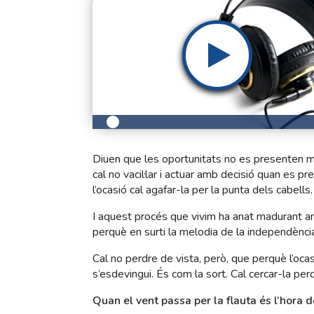
Diuen que les oportunitats no es presenten més
cal no vacil·lar i actuar amb decisió quan es 
l’ocasió cal agafar-la per la punta dels cabells.
I aquest procés que vivim ha anat madurant am
perquè en surti la melodia de la independènci
Cal no perdre de vista, però, que perquè l’ocas
s’esdevingui. És com la sort. Cal cercar-la perq
Quan el vent passa per la flauta és l’hora de