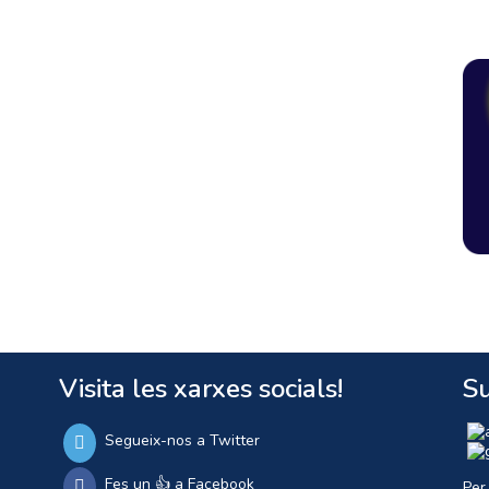
Visita les xarxes socials!
Su
Segueix-nos a Twitter
Fes un 👍 a Facebook
Per