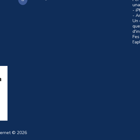
una
- i
- A
Un c
que
d'i
Fes
l'a
ternet
© 2026