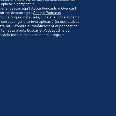
 aplicació compatible:
Phone: descarrega't
Apple Podcasts
o
Overcast
ndroid: descarrega't
Google Podcasts
op la tinguis instal·lada, clica a la icona superior
 correspongui a la teva aplicació (la que acabes
nstal·lar) i s'obrirà automàticament el podcast del
 Ta Festa o pots buscar el Podcast dins de
plicació fent us dels buscadors integrats.