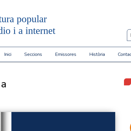
tura popular
dio i a internet
Inici
Seccions
Emissores
Història
Conta
da