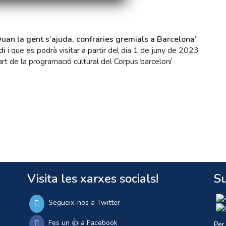
uan la gent s’ajuda, confraries gremials a Barcelona
”
di
i que es podrà visitar a partir del dia 1 de juny de 2023
t de la programació cultural del Corpus barceloní
Visita les xarxes socials!
Su
Segueix-nos a Twitter
Fes un 👍 a Facebook
Per