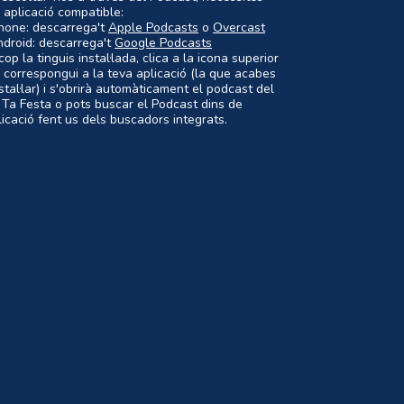
 aplicació compatible:
Phone: descarrega't
Apple Podcasts
o
Overcast
ndroid: descarrega't
Google Podcasts
op la tinguis instal·lada, clica a la icona superior
 correspongui a la teva aplicació (la que acabes
nstal·lar) i s'obrirà automàticament el podcast del
 Ta Festa o pots buscar el Podcast dins de
plicació fent us dels buscadors integrats.