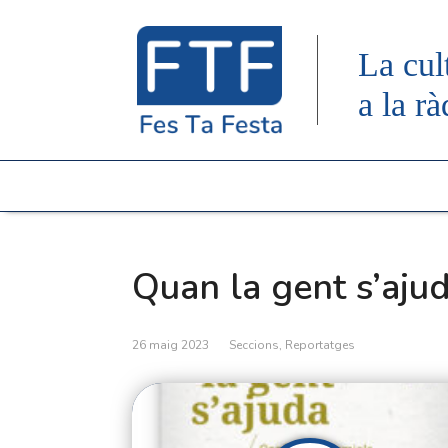
La cul
a la rà
Quan la gent s’aju
26 maig 2023
Seccions
,
Reportatges