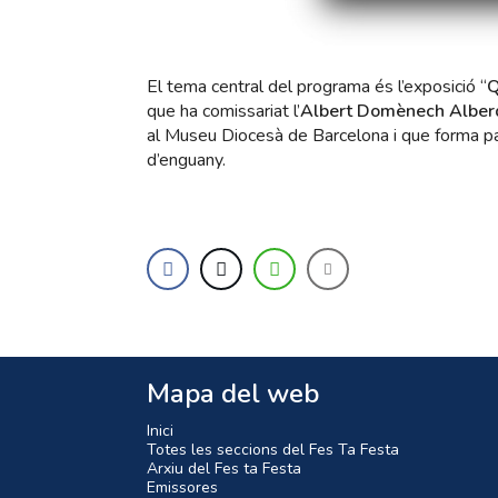
El tema central del programa és l’exposició “
Q
que ha comissariat l’
Albert Domènech Alber
al Museu Diocesà de Barcelona i que forma par
d’enguany.
Mapa del web
Inici
Totes les seccions del Fes Ta Festa
Arxiu del Fes ta Festa
Emissores