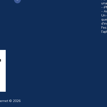
una
- i
- A
Un c
que
d'i
Fes
l'a
ternet
© 2026