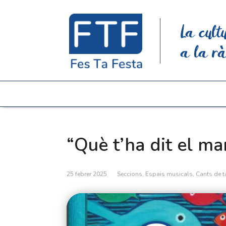
La cult
a la rà
“Què t’ha dit el m
25 febrer 2025
Seccions
,
Espais musicals
,
Cants de t