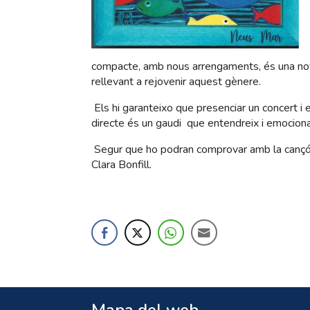
compacte, amb nous arrengaments, és una nove
rellevant a rejovenir aquest gènere.
Els hi garanteixo que presenciar un concert i e
directe és un gaudi que entendreix i emociona
Segur que ho podran comprovar amb la cançó q
Clara Bonfill.