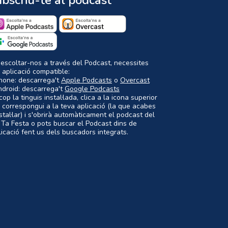
bscriu-te al podcast
 escoltar-nos a través del Podcast, necessites
 aplicació compatible:
Phone: descarrega't
Apple Podcasts
o
Overcast
ndroid: descarrega't
Google Podcasts
op la tinguis instal·lada, clica a la icona superior
 correspongui a la teva aplicació (la que acabes
nstal·lar) i s'obrirà automàticament el podcast del
 Ta Festa o pots buscar el Podcast dins de
plicació fent us dels buscadors integrats.