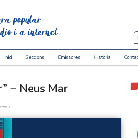
ura popular
dio i a internet
Inici
Seccions
Emissores
Història
Conta
ar” – Neus Mar
averna