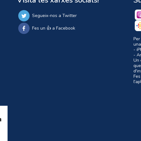
Visita les xarxes socials!
Su
Segueix-nos a Twitter
Fes un 👍 a Facebook
Per
una
- i
- A
Un c
que
d'i
Fes
l'a