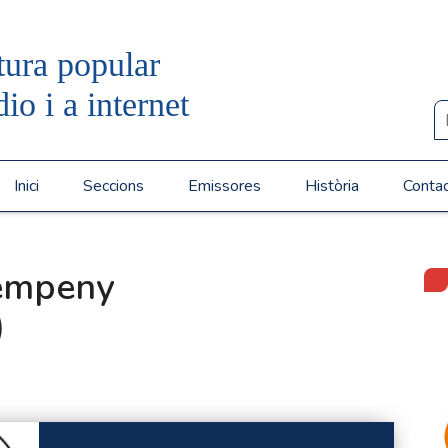
tura popular
dio i a internet
Inici
Seccions
Emissores
Història
Conta
 empeny
)