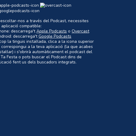
 escoltar-nos a través del Podcast, necessites
 aplicació compatible:
Phone: descarrega't
Apple Podcasts
o
Overcast
ndroid: descarrega't
Google Podcasts
op la tinguis instal·lada, clica a la icona superior
 correspongui a la teva aplicació (la que acabes
nstal·lar) i s'obrirà automàticament el podcast del
 Ta Festa o pots buscar el Podcast dins de
plicació fent us dels buscadors integrats.