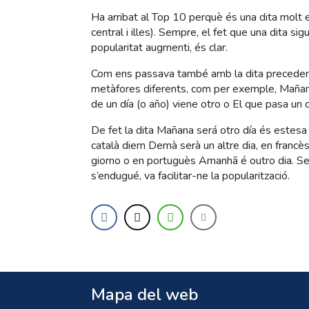
Ha arribat al Top 10 perquè és una dita molt est
central i illes). Sempre, el fet que una dita sig
popularitat augmenti, és clar.
Com ens passava també amb la dita precedent
metàfores diferents, com per exemple, Mañan
de un día (o año) viene otro o El que pasa un dí
De fet la dita Mañana será otro día és estesa
català diem Demà serà un altre dia, en francès
giorno o en portuguès Amanhã é outro dia. Se
s’endugué, va facilitar-ne la popularització.
Mapa del web