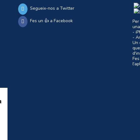
Segueix-nos a Twitter
Fes un 👍 a Facebook
Per
una
- i
- A
Un c
que
d'i
Fes
l'a