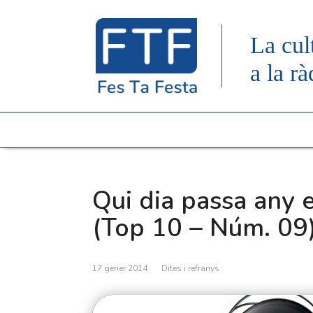
La cul
a la rà
Qui dia passa any
(Top 10 – Núm. 09
17 gener 2014
Dites i refranys