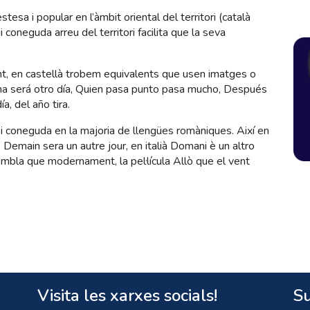
esa i popular en l’àmbit oriental del territori (català
ui coneguda arreu del territori facilita que la seva
, en castellà trobem equivalents que usen imatges o
a será otro día, Quien pasa punto pasa mucho, Después
a, del año tira.
 i coneguda en la majoria de llengües romàniques. Així en
 Demain sera un autre jour, en italià Domani è un altro
mbla que modernament, la pel·lícula Allò que el vent
Visita les xarxes socials!
Su